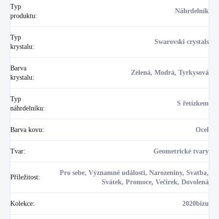
Typ
Náhrdelník
produktu
:
Typ
Swarovski crystals
krystalu
:
Barva
Zelená, Modrá, Tyrkysová
krystalu
:
Typ
S řetízkem
náhrdelníku
:
Barva kovu
:
Ocel
Tvar
:
Geometrické tvary
Pro sebe, Významné události, Narozeniny, Svatba,
Příležitost
:
Svátek, Promoce, Večírek, Dovolená
Kolekce
:
2020bizu