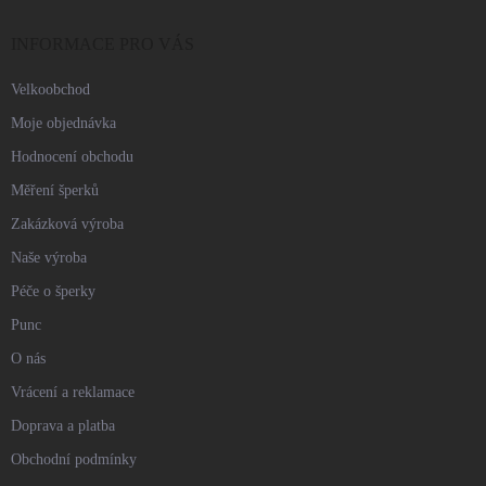
t
í
INFORMACE PRO VÁS
Velkoobchod
Moje objednávka
Hodnocení obchodu
Měření šperků
Zakázková výroba
Naše výroba
Péče o šperky
Punc
O nás
Vrácení a reklamace
Doprava a platba
Obchodní podmínky