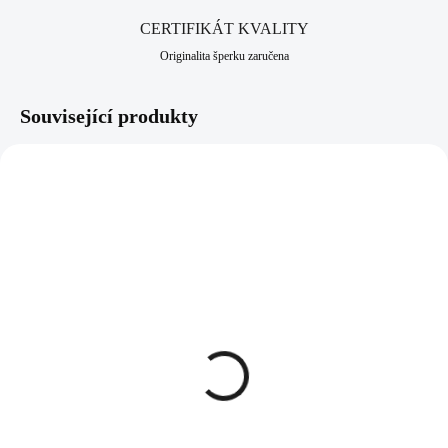
CERTIFIKÁT KVALITY
Originalita šperku zaručena
Související produkty
61300756AB
61300756CAL
SKLADEM
SKLADEM
(>5 KS)
(>5 KS)
Ocelový náhrdelník šikmo
Ocelový náhrdelník šikmo
osázený střední ovál
osázený střední ovál
Swarovski AB
Swarovski Crystal Cal
1 107 Kč
1 107 Kč