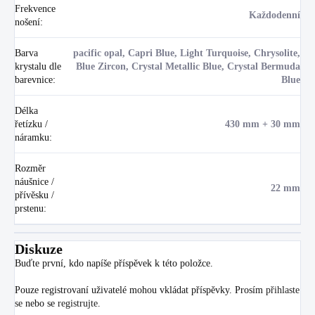
Frekvence
Každodenní
nošení
:
Barva
pacific opal, Capri Blue, Light Turquoise, Chrysolite,
krystalu dle
Blue Zircon, Crystal Metallic Blue, Crystal Bermuda
barevnice
:
Blue
Délka
řetízku /
430 mm + 30 mm
náramku
:
Rozměr
náušnice /
22 mm
přívěsku /
prstenu
:
Diskuze
Buďte první, kdo napíše příspěvek k této položce.
Pouze registrovaní uživatelé mohou vkládat příspěvky. Prosím
přihlaste
se
nebo se
registrujte
.