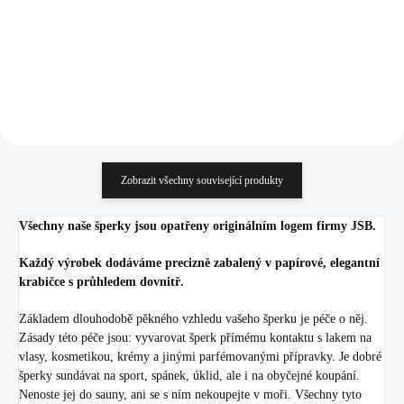
914,88 Kč bez DPH
914,88 Kč bez DPH
Do košíku
Do košíku
Zobrazit všechny související produkty
Všechny naše šperky jsou opatřeny originálním logem firmy JSB.
Každý výrobek dodáváme precizně zabalený v papírové, elegantní
krabičce s průhledem dovnitř.
Základem dlouhodobě pěkného vzhledu vašeho šperku je péče o něj.
Zásady této péče jsou: vyvarovat šperk přímému kontaktu s lakem na
vlasy, kosmetikou, krémy a jinými parfémovanými přípravky. Je dobré
šperky sundávat na sport, spánek, úklid, ale i na obyčejné koupání.
Nenoste jej do sauny, ani se s ním nekoupejte v moři. Všechny tyto