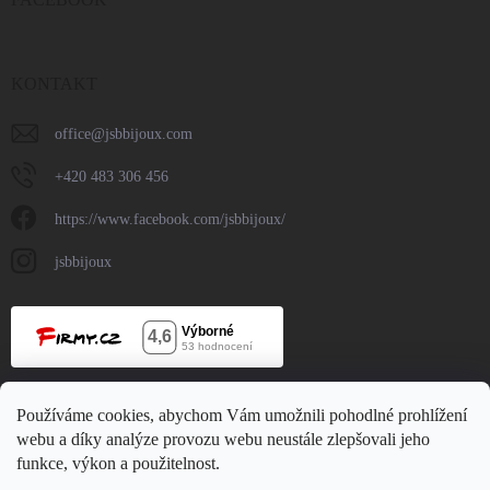
KONTAKT
office
@
jsbbijoux.com
+420 483 306 456
https://www.facebook.com/jsbbijoux/
jsbbijoux
ODEBÍRAT NEWSLETTER
Používáme cookies, abychom Vám umožnili pohodlné prohlížení
webu a díky analýze provozu webu neustále zlepšovali jeho
Vložte svůj e-mail a my vám budeme zasílat informace o nových
funkce, výkon a použitelnost.
produktech na našem e-shopu.