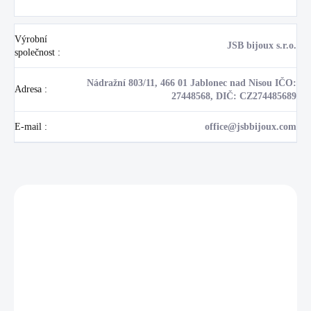
Výrobní
JSB bijoux s.r.o.
společnost
:
Nádražní 803/11, 466 01 Jablonec nad Nisou IČO:
Adresa
:
27448568, DIČ: CZ274485689
E-mail
:
office@jsbbijoux.com
Zákazníci také nakoupili
NOVINKA
17405
🇨🇿 ČESKÁ VÝROBA