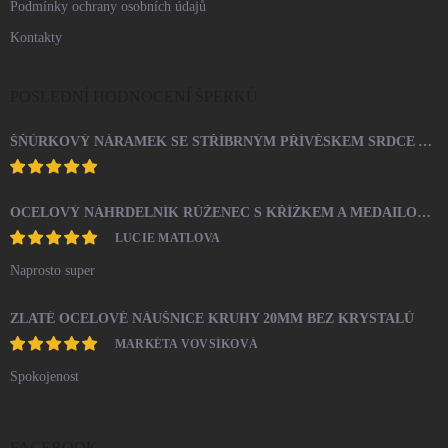
Podmínky ochrany osobních údajů
Kontakty
POSLEDNÍ HODNOCENÍ ŠPERKŮ
ŠŇŮRKOVÝ NÁRAMEK SE STŘÍBRNÝM PŘÍVĚSKEM SRDCE A KRYSTALY SWAROVSKI CRYSTAL (STŘÍBRO 925/1000)
OCELOVÝ NÁHRDELNÍK RŮŽENEC S KŘÍŽKEM A MEDAILONEM
LUCIE MATLOVA
Naprosto super
ZLATÉ OCELOVÉ NÁUŠNICE KRUHY 20MM BEZ KRYSTALŮ
MARKÉTA VOVSÍKOVÁ
Spokojenost
FACEBOOK