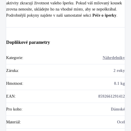
aktivity zkracují životnost vašeho šperku. Pokud váš milovaný kousek
zrovna nenosíte, ukládejte ho na vhodné místo, aby se nepoškrábal.
Podrobnější pokyny najdete v naší samostatné sekci
Péče o šperky
.
Doplňkové parametry
Kategorie
:
Náhrdelníky
Záruka
:
2 roky
Hmotnost
:
0.1 kg
EAN
:
8592661291412
Pro koho
:
Dámské
Materiál
:
Ocel