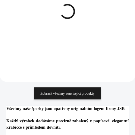
Ocelový náhrdelník
Zlatý ocelový náramek s
otevřený kruh s kapkou a
malými Růženíny a
s krystaly Swarovski
drobnými kuličkami
Crystal
769 Kč
823 Kč
635,54 Kč bez DPH
680,17 Kč bez DPH
Do košíku
Do košíku
Zobrazit všechny související produkty
Všechny naše šperky jsou opatřeny originálním logem firmy JSB.
Každý výrobek dodáváme precizně zabalený v papírové, elegantní
krabičce s průhledem dovnitř.