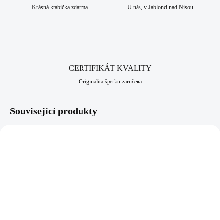
Krásná krabička zdarma
U nás, v Jablonci nad Nisou
CERTIFIKÁT KVALITY
Originalita šperku zaručena
Související produkty
NOVINKA
61310130CR
61510368GRUZ
SKLADEM
SKLADEM
(>5 KS)
(>5 KS)