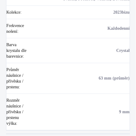
Kolekce
:
2023bizu
Frekvence
Každodenní
nošení
:
Barva
krystalu dle
Crystal
barevnice
:
Průměr
náušnice /
63 mm (průměr)
přívěsku /
prstenu
:
Rozměr
náušnice /
přívěsku /
9 mm
prstenu
výška
: