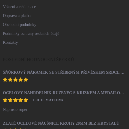
Vrácení a reklamace
Doprava a platba
Obchodní podmínky
Podmínky ochrany osobních údajů
Kontakty
POSLEDNÍ HODNOCENÍ ŠPERKŮ
ŠŇŮRKOVÝ NÁRAMEK SE STŘÍBRNÝM PŘÍVĚSKEM SRDCE A KRYSTALY SWAROVSKI CRYSTAL (STŘÍBRO 925/1000)
OCELOVÝ NÁHRDELNÍK RŮŽENEC S KŘÍŽKEM A MEDAILONEM
LUCIE MATLOVA
Naprosto super
ZLATÉ OCELOVÉ NÁUŠNICE KRUHY 20MM BEZ KRYSTALŮ