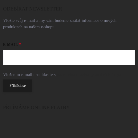
ODEBÍRAT NEWSLETTER
Vložte svůj e-mail a my vám budeme zasílat informace o nových
produktech na našem e-shopu.
E-MAIL
Vložením e-mailu souhlasíte s
podmínkami ochrany osobních údajů
Přihlásit se
PŘIJÍMÁME ONLINE PLATBY