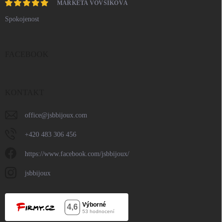
MARKÉTA VOVSÍKOVÁ
Spokojenost
FACEBOOK
KONTAKT
office
@
jsbbijoux.com
+420 483 306 456
https://www.facebook.com/jsbbijoux/
jsbbijoux