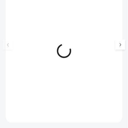
NOVINKA
💎 RUČNÍ PRÁCE
17405
🇨🇿 ČESKÁ VÝROBA
🇨🇿 ČESKÁ VÝROBA
Luxusní dárková krabička na
Ocelové náušnice p
šperky JSB - šedá
bílý opál 8 mm s kr
Swarovski Crystal
99 Kč
SKLADEM
613 Kč
(>5 KS)
82 Kč bez DPH
507 Kč bez DPH
Do košíku
Do košíku