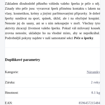
Základem dlouhodobě pěkného vzhledu vašeho šperku je péče o něj.
Zásady této péče jsou: vyvarovat šperk přímému kontaktu s lakem na
vlasy, kosmetikou, krémy a jinými parfémovanými přípravky. Je dobré
šperky sundávat na sport, spánek, úklid, ale i na obyčejné koupání.
Nenoste jej do sauny, ani se s ním nekoupejte v moři. Všechny tyto
aktivity zkracují životnost vašeho šperku. Pokud váš milovaný kousek
zrovna nenosíte, ukládejte ho na vhodné místo, aby se nepoškrábal.
Podrobnější pokyny najdete v naší samostatné sekci
Péče o šperky
.
Doplňkové parametry
Kategorie
:
Náramky
Záruka
:
2 roky
Hmotnost
:
0.1 kg
EAN
:
8596457215484