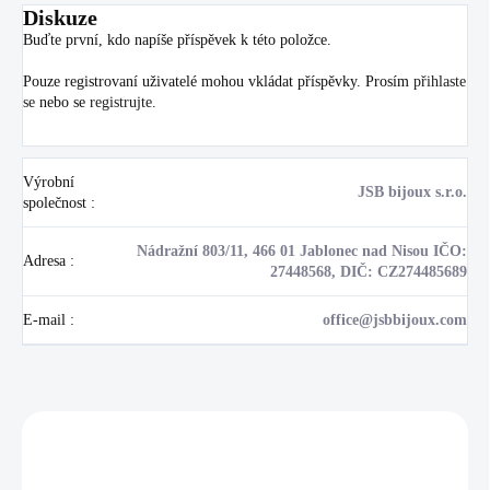
Diskuze
Buďte první, kdo napíše příspěvek k této položce.
Pouze registrovaní uživatelé mohou vkládat příspěvky. Prosím
přihlaste
se
nebo se
registrujte
.
Výrobní
JSB bijoux s.r.o.
společnost
:
Nádražní 803/11, 466 01 Jablonec nad Nisou IČO:
Adresa
:
27448568, DIČ: CZ274485689
E-mail
:
office@jsbbijoux.com
Zákazníci také nakoupili