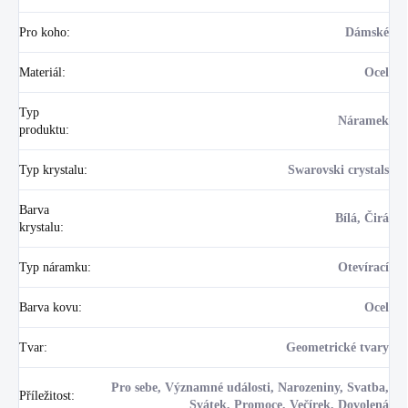
Pro koho
:
Dámské
Materiál
:
Ocel
Typ
Náramek
produktu
:
Typ krystalu
:
Swarovski crystals
Barva
Bílá, Čirá
krystalu
:
Typ náramku
:
Otevírací
Barva kovu
:
Ocel
Tvar
:
Geometrické tvary
Pro sebe, Významné události, Narozeniny, Svatba,
Příležitost
:
Svátek, Promoce, Večírek, Dovolená