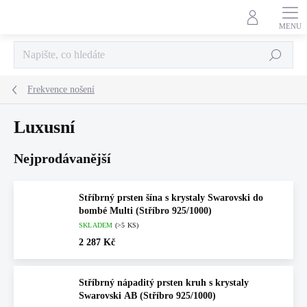
Přejít
na
obsah
Hledat
Frekvence nošení
Luxusní
Nejprodávanější
Stříbrný prsten šína s krystaly Swarovski do
bombé Multi (Stříbro 925/1000)
SKLADEM
(>5 KS)
2 287 Kč
Stříbrný nápaditý prsten kruh s krystaly
Swarovski AB (Stříbro 925/1000)