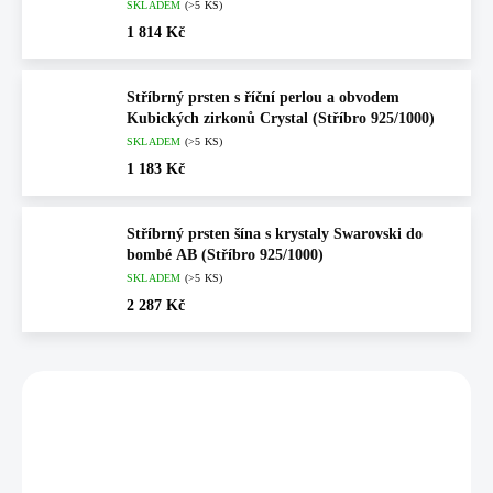
SKLADEM
(>5 KS)
1 814 Kč
Stříbrný prsten s říční perlou a obvodem
Kubických zirkonů Crystal (Stříbro 925/1000)
SKLADEM
(>5 KS)
1 183 Kč
Stříbrný prsten šína s krystaly Swarovski do
bombé AB (Stříbro 925/1000)
SKLADEM
(>5 KS)
2 287 Kč
Vybráno pro vás
NOVINKA
💎 RUČNÍ PRÁCE
92700648CR