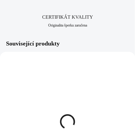
CERTIFIKÁT KVALITY
Originalita šperku zaručena
Související produkty
NOVINKA
92700074JETMIX
92700181ICE
SKLADEM
SKLADEM
(>5 KS)
(>5 KS)
Stříbrný prsten kulaté
Stříbrný prsten srdce s
lůžko s krystaly Swarovski
krystaly Swarovski Ice
Jet mix (Stříbro 925/1000)
(Stříbro 925/1000)