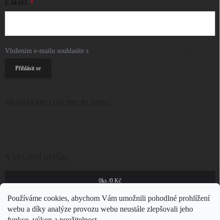
E-MAIL
Vložením e-mailu souhlasíte s
podmínkami ochrany osobních údajů
Přihlásit se
PŘIJÍMÁME ONLINE PLATBY
NÁKUPNÍ KOŠÍK
0
ks /
0 Kč
Používáme cookies, abychom Vám umožnili pohodlné prohlížení
webu a díky analýze provozu webu neustále zlepšovali jeho
funkce, výkon a použitelnost.