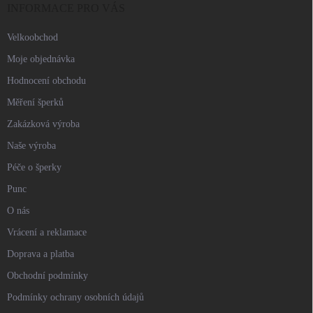
í
INFORMACE PRO VÁS
Velkoobchod
Moje objednávka
Hodnocení obchodu
Měření šperků
Zakázková výroba
Naše výroba
Péče o šperky
Punc
O nás
Vrácení a reklamace
Doprava a platba
Obchodní podmínky
Podmínky ochrany osobních údajů