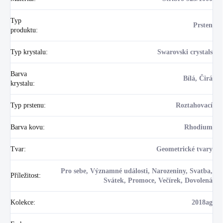
Typ
Prsten
produktu
:
Typ krystalu
:
Swarovski crystals
Barva
Bílá, Čirá
krystalu
:
Typ prstenu
:
Roztahovací
Barva kovu
:
Rhodium
Tvar
:
Geometrické tvary
Pro sebe, Významné události, Narozeniny, Svatba,
Příležitost
:
Svátek, Promoce, Večírek, Dovolená
Kolekce
:
2018ag