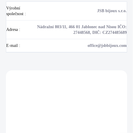
Výrobní
JSB bijoux s.r.o.
společnost
:
Nádražní 803/11, 466 01 Jablonec nad Nisou IČO:
Adresa
:
27448568, DIČ: CZ274485689
E-mail
:
office@jsbbijoux.com
Zákazníci také nakoupili
NOVINKA
17405
🇨🇿 ČESKÁ VÝROBA