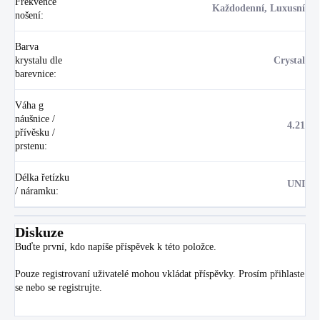
Frekvence
Každodenní, Luxusní
nošení
:
Barva
krystalu dle
Crystal
barevnice
:
Váha g
náušnice /
4.21
přívěsku /
prstenu
:
Délka řetízku
UNI
/ náramku
:
Diskuze
Buďte první, kdo napíše příspěvek k této položce.
Pouze registrovaní uživatelé mohou vkládat příspěvky. Prosím
přihlaste
se
nebo se
registrujte
.