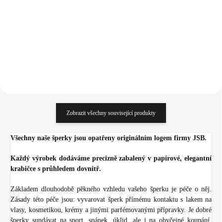
1 418 Kč
1 552 Kč
1 171,90 Kč bez DPH
1 282,64 Kč bez DPH
Do košíku
Do košíku
Zobrazit všechny související produkty
Všechny naše šperky jsou opatřeny originálním logem firmy JSB.
Každý výrobek dodáváme precizně zabalený v papírové, elegantní
krabičce s průhledem dovnitř.
Základem dlouhodobě pěkného vzhledu vašeho šperku je péče o něj.
Zásady této péče jsou: vyvarovat šperk přímému kontaktu s lakem na
vlasy, kosmetikou, krémy a jinými parfémovanými přípravky. Je dobré
šperky sundávat na sport, spánek, úklid, ale i na obyčejné koupání.