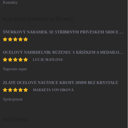
Kontakty
POSLEDNÍ HODNOCENÍ ŠPERKŮ
ŠŇŮRKOVÝ NÁRAMEK SE STŘÍBRNÝM PŘÍVĚSKEM SRDCE A KRYSTALY SWAROVSKI CRYSTAL (STŘÍBRO 925/1000)
OCELOVÝ NÁHRDELNÍK RŮŽENEC S KŘÍŽKEM A MEDAILONEM
LUCIE MATLOVA
Naprosto super
ZLATÉ OCELOVÉ NÁUŠNICE KRUHY 20MM BEZ KRYSTALŮ
MARKÉTA VOVSÍKOVÁ
Spokojenost
FACEBOOK