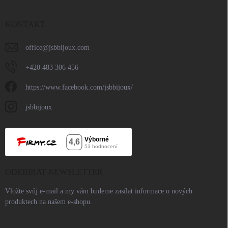
KONTAKT
office
@
jsbbijoux.com
+420 483 306 456
https://www.facebook.com/jsbbijoux/
jsbbijoux
ODEBÍRAT NEWSLETTER
Vložte svůj e-mail a my vám budeme zasílat informace o nových
produktech na našem e-shopu.