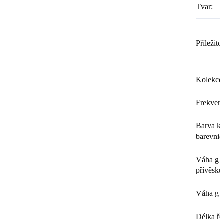
Tvar
:
Příležit
Kolekc
Frekven
Barva k
barevni
Váha g 
přívěsk
Váha g 
Délka ř