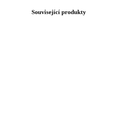
Související produkty
NOVINKA
NOVIN
92300027RO
SKLADEM
(>5 KS)
Stříbrný náhrdelník s
Poz
čtvercovým opálem a
náh
krystaly Swarovski Rose
opá
velký (Stříbro 925/1000)
Swa
1 372 Kč
1 
(St
1 133,88 Kč bez DPH
1 1