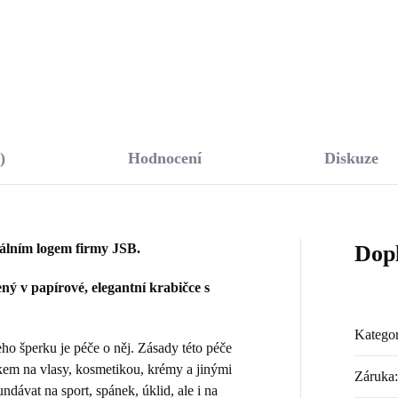
Do košíku
Do košíku
)
Hodnocení
Diskuze
nálním logem firmy JSB.
Dop
ý v papírové, elegantní krabičce s
Kategor
 šperku je péče o něj. Zásady této péče
kem na vlasy, kosmetikou, krémy a jinými
Záruka
:
dávat na sport, spánek, úklid, ale i na