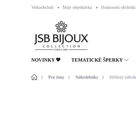
Přejít
Velkoobchod
Moje objednávka
Hodnocení obchodu
na
obsah
NOVINKY 💖
TEMATICKÉ ŠPERKY
Domů
Pro ženy
Náhrdelníky
Stříbrný náhrd
Neohodnoceno
Podrobnosti hodnocení
NOVINKA
🇨🇿 ČESKÁ VÝROBA
💎 RUČNÍ PRÁCE