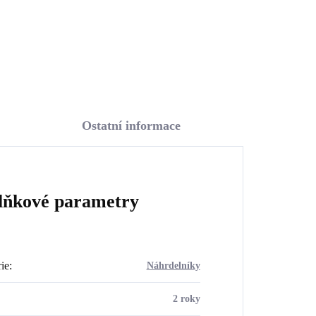
Do košíku
Ostatní informace
lňkové parametry
ie
:
Náhrdelníky
2 roky