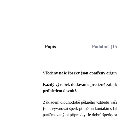
Do košíku
Popis
Podobné (15
Všechny naše šperky jsou opatřeny origi
Každý výrobek dodáváme precizně zabalen
průhledem dovnitř.
Základem dlouhodobě pěkného vzhledu vašeho
jsou: vyvarovat šperk přímému kontaktu s la
parfémovanými přípravky. Je dobré šperky sun