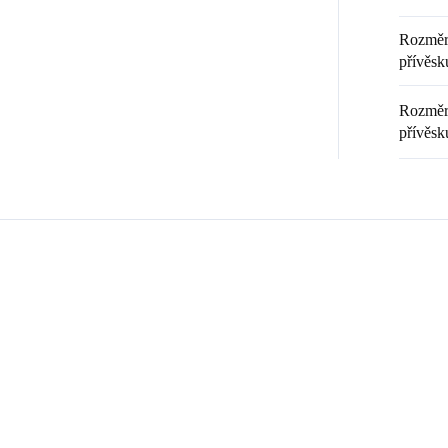
Rozměr 
přívěsku
Rozměr 
přívěsk
Zákazníci také nakoupili
💎 RUČNÍ PRÁCE
20369
9240008
🇨🇿 ČESKÁ VÝROBA