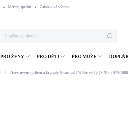
Měření šperků
Zakázková výroba
Naše výroba
Péče o šperk
Hledat
PRO ŽENY
PRO DĚTI
PRO MUŽE
DOPLŇ
elník s čtvercovým opálem a krystaly Swarovski White velký (Stříbro 925/1000
1 372 Kč
1 133,88 Kč bez DPH
Měrná
SKLADEM
(>5 KS)