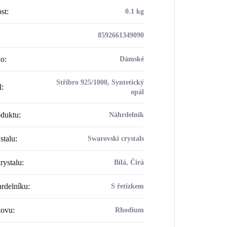
st
:
0.1 kg
8592661349090
ho
:
Dámské
Stříbro 925/1000, Syntetický
l
:
opál
oduktu
:
Náhrdelník
stalu
:
Swarovski crystals
rystalu
:
Bílá, Čirá
rdelníku
:
S řetízkem
kovu
:
Rhodium