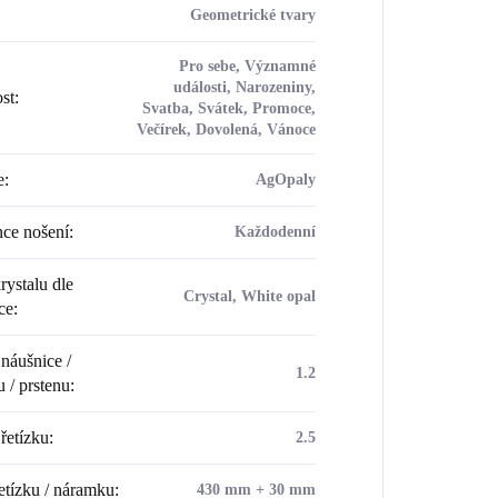
Geometrické tvary
Pro sebe, Významné
události, Narozeniny,
ost
:
Svatba, Svátek, Promoce,
Večírek, Dovolená, Vánoce
e
:
AgOpaly
ce nošení
:
Každodenní
rystalu dle
Crystal, White opal
ce
:
náušnice /
1.2
u / prstenu
:
řetízku
:
2.5
etízku / náramku
:
430 mm + 30 mm