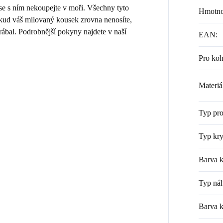
 se s ním nekoupejte v moři. Všechny tyto
Hmotno
Pokud váš milovaný kousek zrovna nenosíte,
rábal. Podrobnější pokyny najdete v naší
EAN
:
Pro ko
Materiá
Typ pr
Typ kry
Barva k
Typ náh
Barva 