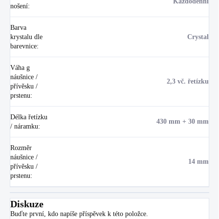
Každodenní
nošení
:
Barva
krystalu dle
Crystal
barevnice
:
Váha g
náušnice /
2,3 vč. řetízku
přívěsku /
prstenu
:
Délka řetízku
430 mm + 30 mm
/ náramku
:
Rozměr
náušnice /
14 mm
přívěsku /
prstenu
:
Diskuze
Buďte první, kdo napíše příspěvek k této položce.