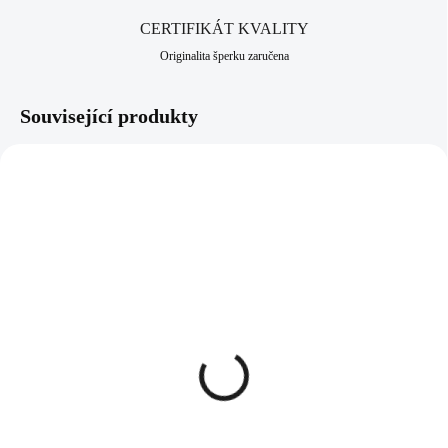
CERTIFIKÁT KVALITY
Originalita šperku zaručena
Související produkty
92300395G-GSH
92400395CR
SKLADEM
SKLADEM
(>5 KS)
(>5 KS)
Pozlacený stříbrný
Stříbrné náušnice puzety
náhrdelník tři lístky s
tři lístky s krystaly
krystaly Swarovski
Swarovski Crystal
Golden Shadow (Stříbro
(Stříbro 925/1000)
1 375 Kč
1 417 Kč
925/1000)