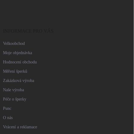
á
p
a
t
í
INFORMACE PRO VÁS
Velkoobchod
Moje objednávka
Hodnocení obchodu
Měření šperků
Zakázková výroba
Naše výroba
Péče o šperky
Punc
O nás
Vrácení a reklamace