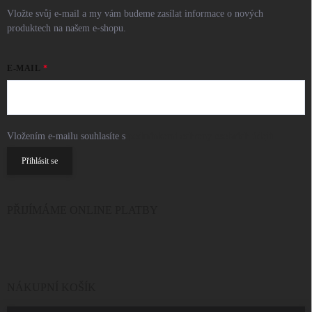
Vložte svůj e-mail a my vám budeme zasílat informace o nových
produktech na našem e-shopu.
E-MAIL
Vložením e-mailu souhlasíte s
podmínkami ochrany osobních údajů
Přihlásit se
PŘIJÍMÁME ONLINE PLATBY
NÁKUPNÍ KOŠÍK