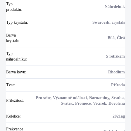
Typ
Náhrdelník
produktu
:
Typ krystalu
:
Swarovski crystals
Barva
Bílá, Čirá
krystalu
:
Typ
S řetízkem
náhrdelníku
:
Barva kovu
:
Rhodium
Tvar
:
Příroda
Pro sebe, Významné události, Narozeniny, Svatba,
Příležitost
:
Svátek, Promoce, Večírek, Dovolená
Kolekce
:
2021ag
Frekvence