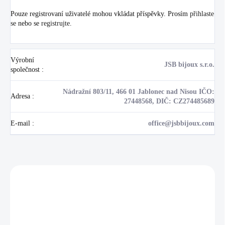
Pouze registrovaní uživatelé mohou vkládat příspěvky. Prosím
přihlaste
se
nebo se
registrujte
.
Výrobní
JSB bijoux s.r.o.
společnost
:
Nádražní 803/11, 466 01 Jablonec nad Nisou IČO:
Adresa
:
27448568, DIČ: CZ274485689
E-mail
:
office@jsbbijoux.com
Zákazníci také nakoupili
NOVINKA
17405