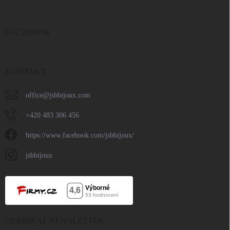
FACEBOOK
KONTAKT
office
@
jsbbijoux.com
+420 483 306 456
https://www.facebook.com/jsbbijoux/
jsbbijoux
ODEBÍRAT NEWSLETTER