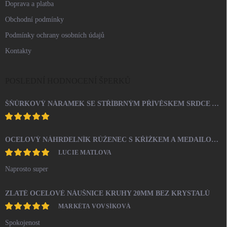
Doprava a platba
Obchodní podmínky
Podmínky ochrany osobních údajů
Kontakty
POSLEDNÍ HODNOCENÍ ŠPERKŮ
ŠŇŮRKOVÝ NÁRAMEK SE STŘÍBRNÝM PŘÍVĚSKEM SRDCE A KRYSTALY SWAROVSKI CRYSTAL (STŘÍBRO 925/1000)
OCELOVÝ NÁHRDELNÍK RŮŽENEC S KŘÍŽKEM A MEDAILONEM
LUCIE MATLOVA
Naprosto super
ZLATÉ OCELOVÉ NÁUŠNICE KRUHY 20MM BEZ KRYSTALŮ
MARKÉTA VOVSÍKOVÁ
Spokojenost