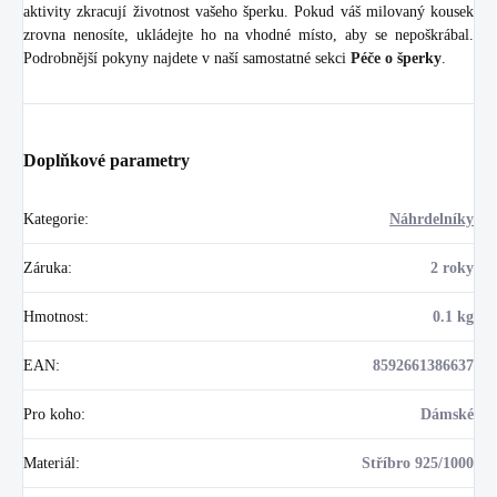
aktivity zkracují životnost vašeho šperku. Pokud váš milovaný kousek
zrovna nenosíte, ukládejte ho na vhodné místo, aby se nepoškrábal.
Podrobnější pokyny najdete v naší samostatné sekci
Péče o šperky
.
Doplňkové parametry
Kategorie
:
Náhrdelníky
Záruka
:
2 roky
Hmotnost
:
0.1 kg
EAN
:
8592661386637
Pro koho
:
Dámské
Materiál
:
Stříbro 925/1000