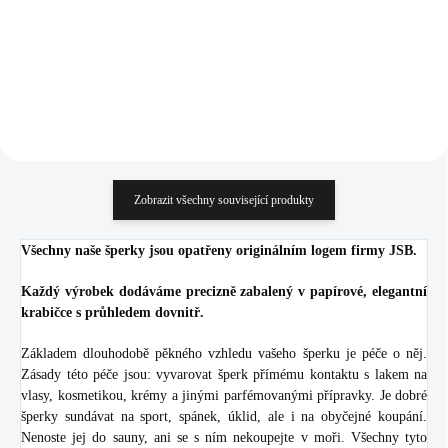
1 136,36 Kč bez DPH
1 171,07 Kč bez DPH
Do košíku
Do košíku
Zobrazit všechny související produkty
Všechny naše šperky jsou opatřeny originálním logem firmy JSB.
Každý výrobek dodáváme precizně zabalený v papírové, elegantní
krabičce s průhledem dovnitř.
Základem dlouhodobě pěkného vzhledu vašeho šperku je péče o něj.
Zásady této péče jsou: vyvarovat šperk přímému kontaktu s lakem na
vlasy, kosmetikou, krémy a jinými parfémovanými přípravky. Je dobré
šperky sundávat na sport, spánek, úklid, ale i na obyčejné koupání.
Nenoste jej do sauny, ani se s ním nekoupejte v moři. Všechny tyto