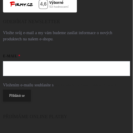
ODEBÍRAT NEWSLETTER
Vložte svůj e-mail a my vám budeme zasílat informace o nových
produktech na našem e-shopu.
E-MAIL
Vložením e-mailu souhlasíte s
podmínkami ochrany osobních údajů
Přihlásit se
PŘIJÍMÁME ONLINE PLATBY