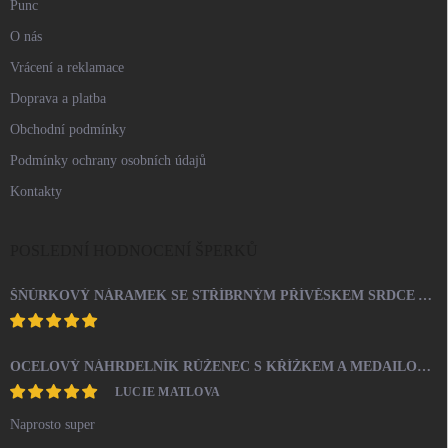
Punc
O nás
Vrácení a reklamace
Doprava a platba
Obchodní podmínky
Podmínky ochrany osobních údajů
Kontakty
POSLEDNÍ HODNOCENÍ ŠPERKŮ
ŠŇŮRKOVÝ NÁRAMEK SE STŘÍBRNÝM PŘÍVĚSKEM SRDCE A KRYSTALY SWAROVSKI CRYSTAL (STŘÍBRO 925/1000)
OCELOVÝ NÁHRDELNÍK RŮŽENEC S KŘÍŽKEM A MEDAILONEM
LUCIE MATLOVA
Naprosto super