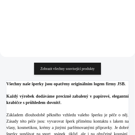
Swarovski Crystal
Swarovski Crystal
1 443 Kč
1 069 Kč
(Stříbro 925/1000)
(Stříbro 925/1000)
1 192,56 Kč bez DPH
883,47 Kč bez DPH
Do košíku
Do košíku
Zobrazit všechny související produkty
Všechny naše šperky jsou opatřeny originálním logem firmy JSB.
Každý výrobek dodáváme precizně zabalený v papírové, elegantní
krabičce s průhledem dovnitř.
Základem dlouhodobě pěkného vzhledu vašeho šperku je péče o něj.
Zásady této péče jsou: vyvarovat šperk přímému kontaktu s lakem na
vlasy, kosmetikou, krémy a jinými parfémovanými přípravky. Je dobré
šperky sundávat na sport, spánek, úklid, ale i na obyčejné koupání.