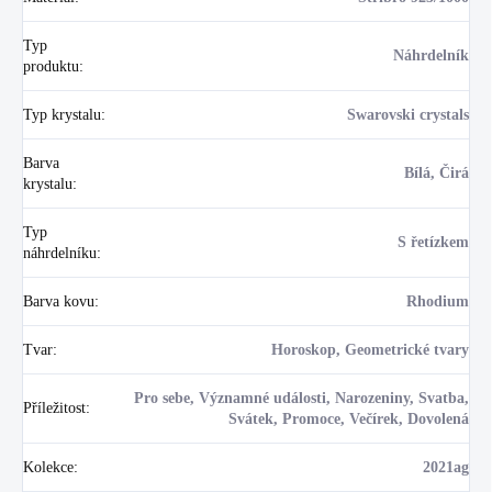
Typ
Náhrdelník
produktu
:
Typ krystalu
:
Swarovski crystals
Barva
Bílá, Čirá
krystalu
:
Typ
S řetízkem
náhrdelníku
:
Barva kovu
:
Rhodium
Tvar
:
Horoskop, Geometrické tvary
Pro sebe, Významné události, Narozeniny, Svatba,
Příležitost
:
Svátek, Promoce, Večírek, Dovolená
Kolekce
:
2021ag