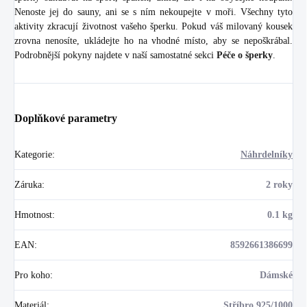
Nenoste jej do sauny, ani se s ním nekoupejte v moři. Všechny tyto
aktivity zkracují životnost vašeho šperku. Pokud váš milovaný kousek
zrovna nenosíte, ukládejte ho na vhodné místo, aby se nepoškrábal.
Podrobnější pokyny najdete v naší samostatné sekci
Péče o šperky
.
Doplňkové parametry
Kategorie
:
Náhrdelníky
Záruka
:
2 roky
Hmotnost
:
0.1 kg
EAN
:
8592661386699
Pro koho
:
Dámské
Materiál
:
Stříbro 925/1000