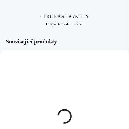
CERTIFIKÁT KVALITY
Originalita šperku zaručena
Související produkty
92300399G-CR
92500399CR
SKLADEM
SKLADEM
(>5 KS)
(>5 KS)
Pozlacený stříbrný
Šňůrkový náramek se
náhrdelník zodiak
stříbrným přívěskem
ozdobený krystalem
zodiak a krystalem