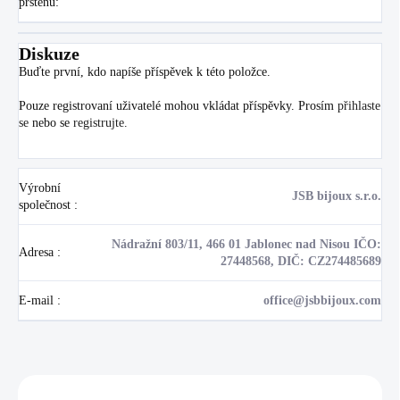
prstenu
:
Diskuze
Buďte první, kdo napíše příspěvek k této položce.
Pouze registrovaní uživatelé mohou vkládat příspěvky. Prosím
přihlaste
se
nebo se
registrujte
.
Výrobní
JSB bijoux s.r.o.
společnost
:
Nádražní 803/11, 466 01 Jablonec nad Nisou IČO:
Adresa
:
27448568, DIČ: CZ274485689
E-mail
:
office@jsbbijoux.com
Zákazníci také nakoupili