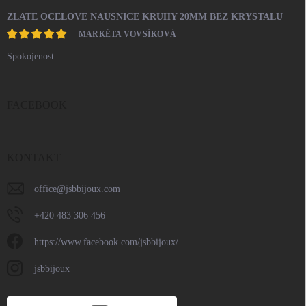
ZLATÉ OCELOVÉ NÁUŠNICE KRUHY 20MM BEZ KRYSTALŮ
MARKÉTA VOVSÍKOVÁ
Spokojenost
FACEBOOK
KONTAKT
office
@
jsbbijoux.com
+420 483 306 456
https://www.facebook.com/jsbbijoux/
jsbbijoux