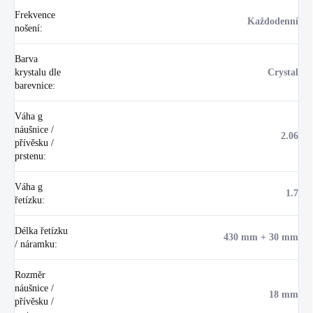
Frekvence
Každodenní
nošení
:
Barva
krystalu dle
Crystal
barevnice
:
Váha g
náušnice /
2.06
přívěsku /
prstenu
:
Váha g
1.7
řetízku
:
Délka řetízku
430 mm + 30 mm
/ náramku
:
Rozměr
náušnice /
18 mm
přívěsku /