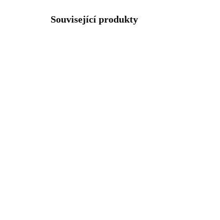
Související produkty
92500391G
SKLADEM
(>5 KS)
Pozlacený stříbrný
St
náramek kruh bez
sam
krystalů (Stříbro
(St
925/1000)
1 817 Kč
1 
1 501,65 Kč bez DPH
1 2