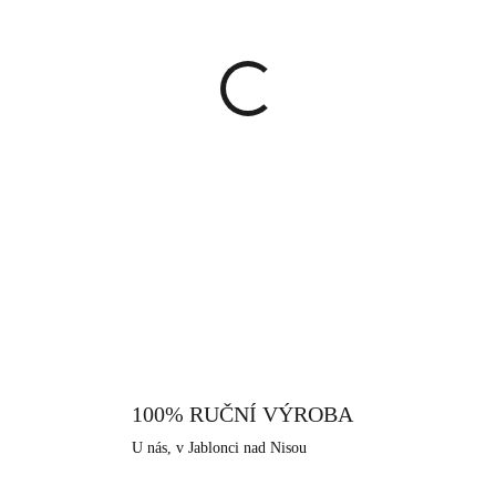
cena:
MŮŽEME DORUČIT DO:
13.8.
−
+
Stříbrný náramek ve tvaru kr
nadčasový náramek, který je ve
Náramek nemá žádné zavírání,
stříbra ryzosti 925/1000. Jako 
DETAILNÍ INFORMACE
šperku vysoký lesk, pevnost a 
nikl a proto je vhodný pro ale
nabízíme, je i tento vyroben v s
má dlouhodobou šperkařskou a bi
100% RUČNÍ VÝROBA
U nás, v Jablonci nad Nisou