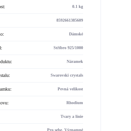
st
:
0.1 kg
8592661385609
ho
:
Dámské
l
:
Stříbro 925/1000
oduktu
:
Náramek
stalu
:
Swarovski crystals
ramku
:
Pevná velikost
kovu
:
Rhodium
Tvary a linie
Pro sebe, Významné