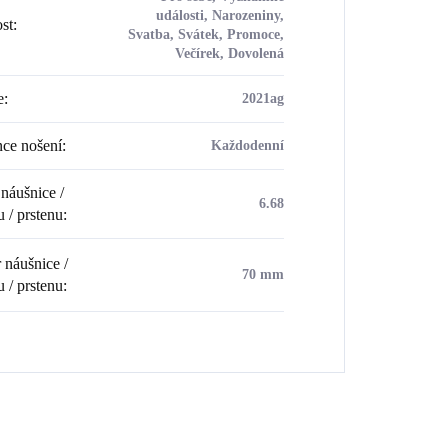
události, Narozeniny,
ost
:
Svatba, Svátek, Promoce,
Večírek, Dovolená
e
:
2021ag
ce nošení
:
Každodenní
náušnice /
6.68
u / prstenu
:
náušnice /
70 mm
u / prstenu
: