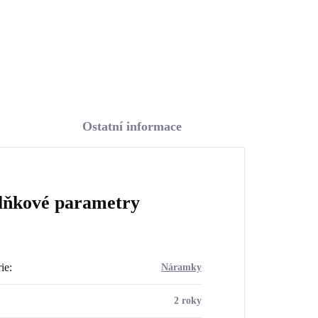
Do košíku
Ostatní informace
lňkové parametry
ie
:
Náramky
2 roky