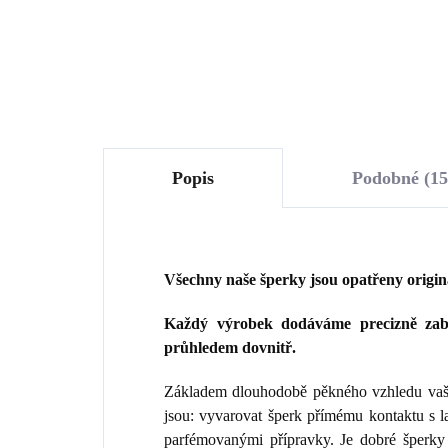
Do košíku
Popis
Podobné (15
Všechny naše šperky jsou opatřeny origi
Každý výrobek dodáváme precizně zaba
průhledem dovnitř.
Základem dlouhodobě pěkného vzhledu vaše
jsou: vyvarovat šperk přímému kontaktu s 
parfémovanými přípravky. Je dobré šperky 