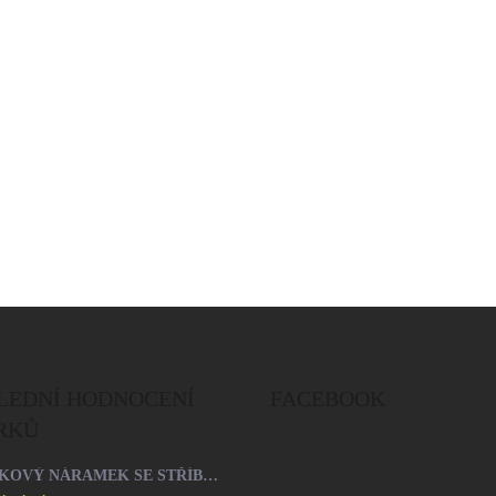
Do košíku
LEDNÍ HODNOCENÍ
FACEBOOK
RKŮ
ŠŇŮRKOVÝ NÁRAMEK SE STŘÍBRNÝM PŘÍVĚSKEM SRDCE A KRYSTALY SWAROVSKI CRYSTAL (STŘÍBRO 925/1000)