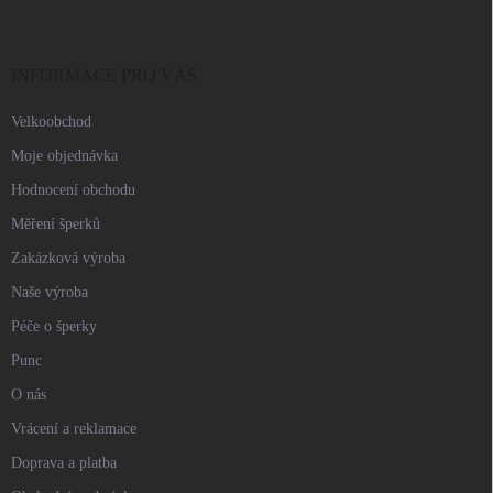
p
a
t
í
INFORMACE PRO VÁS
Velkoobchod
Moje objednávka
Hodnocení obchodu
Měření šperků
Zakázková výroba
Naše výroba
Péče o šperky
Punc
O nás
Vrácení a reklamace
Doprava a platba