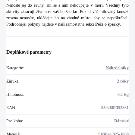
Nenoste jej do sauny, ani se s ním nekoupejte v moři. Všechny tyto
aktivity zkracují životnost vašeho šperku. Pokud váš milovaný kousek
zrovna nenosíte, ukládejte ho na vhodné místo, aby se nepoškrábal.
Podrobnější pokyny najdete v naší samostatné sekci
Péče o šperky
.
Doplňkové parametry
Kategorie
:
Náhrdelníky
Záruka
:
2 roky
Hmotnost
:
0.1 kg
EAN
:
8592661352861
Pro koho
:
Dámské
Materiál
:
Stříbro 925/1000