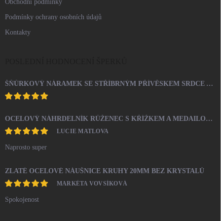
Obchodní podmínky
Podmínky ochrany osobních údajů
Kontakty
POSLEDNÍ HODNOCENÍ ŠPERKŮ
ŠŇŮRKOVÝ NÁRAMEK SE STŘÍBRNÝM PŘÍVĚSKEM SRDCE A KRYSTALY SWAROVSKI CRYSTAL (STŘÍBRO 925/1000)
OCELOVÝ NÁHRDELNÍK RŮŽENEC S KŘÍŽKEM A MEDAILONEM
LUCIE MATLOVA
Naprosto super
ZLATÉ OCELOVÉ NÁUŠNICE KRUHY 20MM BEZ KRYSTALŮ
MARKÉTA VOVSÍKOVÁ
Spokojenost