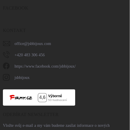
FACEBOOK
KONTAKT
office
@
jsbbijoux.com
+420 483 306 456
https://www.facebook.com/jsbbijoux/
jsbbijoux
ODEBÍRAT NEWSLETTER
Vložte svůj e-mail a my vám budeme zasílat informace o nových