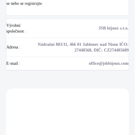
se
nebo se
registrujte
.
Výrobní
JSB bijoux s.r.o.
společnost
:
Nádražní 803/11, 466 01 Jablonec nad Nisou IČO:
Adresa
:
27448568, DIČ: CZ274485689
E-mail
:
office@jsbbijoux.com
Zákazníci také nakoupili
NOVINKA
17405
🇨🇿 ČESKÁ VÝROBA