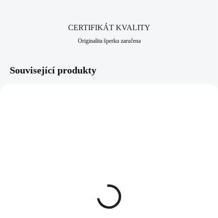
CERTIFIKÁT KVALITY
Originalita šperku zaručena
Související produkty
61310126CR
61310003G-CR
SKLADEM
SKLADEM
(>5 KS)
(>5 KS)
Ocelový náhrdelník
Zlatý ocelový náhrdelník
medailonek kulatý s
oblouček na kruhu s
krystaly Swarovski
krystaly Swarovski