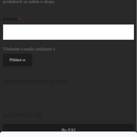
produktech na našem e-shopu.
E-MAIL
Vložením e-mailu souhlasíte s
podmínkami ochrany osobních údajů
Přihlásit se
PŘIJÍMÁME ONLINE PLATBY
NÁKUPNÍ KOŠÍK
0
ks /
0 Kč