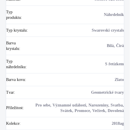
Typ
Náhrdelník
produktu
:
Typ krystalu
:
Swarovski crystals
Barva
Bílá, Čirá
krystalu
:
Typ
S řetízkem
náhrdelníku
:
Barva kovu
:
Zlato
Tvar
:
Geometrické tvary
Pro sebe, Významné události, Narozeniny, Svatba,
Příležitost
:
Svátek, Promoce, Večírek, Dovolená
Kolekce
:
2018ag