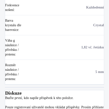
Frekvence
Každodenní
nošení
:
Barva
krystalu dle
Crystal
barevnice
:
Váha g
náušnice /
1,82 vč. řetízku
přívěsku /
prstenu
:
Rozměr
náušnice /
5 mm
přívěsku /
prstenu
:
Diskuze
Buďte první, kdo napíše příspěvek k této položce.
Pouze registrovaní uživatelé mohou vkládat příspěvky. Prosím
přihlaste