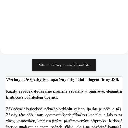
Crystal
Crystal
724 Kč
1 112 Kč
598,35 Kč bez DPH
919,01 Kč bez DPH
Do košíku
Do košíku
Zobrazit všechny související produkty
Všechny naše šperky jsou opatřeny originálním logem firmy JSB.
Každý výrobek dodáváme precizně zabalený v papírové, elegantní
krabičce s průhledem dovnitř.
Základem dlouhodobě pěkného vzhledu vašeho šperku je péče o něj.
Zásady této péče jsou: vyvarovat šperk přímému kontaktu s lakem na
vlasy, kosmetikou, krémy a jinými parfémovanými přípravky. Je dobré
šperky sundávat na sport, spánek, úklid, ale i na obyčejné koupání.