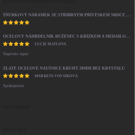
POSLEDNÍ HODNOCENÍ ŠPERKŮ
ŠŇŮRKOVÝ NÁRAMEK SE STŘÍBRNÝM PŘÍVĚSKEM SRDCE A KRYSTALY SWAROVSKI CRYSTAL (STŘÍBRO 925/1000)
OCELOVÝ NÁHRDELNÍK RŮŽENEC S KŘÍŽKEM A MEDAILONEM
LUCIE MATLOVA
Naprosto super
ZLATÉ OCELOVÉ NÁUŠNICE KRUHY 20MM BEZ KRYSTALŮ
MARKÉTA VOVSÍKOVÁ
Spokojenost
FACEBOOK
KONTAKT