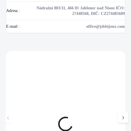
Nádražní 803/11, 466 01 Jablonec nad Nisou IČO:
Adresa
:
27448568, DIČ: CZ274485689
E-mail
:
office@jsbbijoux.com
Zákazníci také nakoupili
NOVINKA
17405
🇨🇿 ČESKÁ VÝROBA