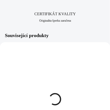
bižuterní historii.
CERTIFIKÁT KVALITY
Originalita šperku zaručena
Související produkty
NOVINKA
61400786CR
61410373CR
SKLADEM
SKLADEM
(>5 KS)
(>5 KS)
Ocelové náušnice kruhy
Náušnice puzety z
zdobený spodek krystaly
bižuterní slitiny slon s
Swarovski Crystal
modrým smaltem a s