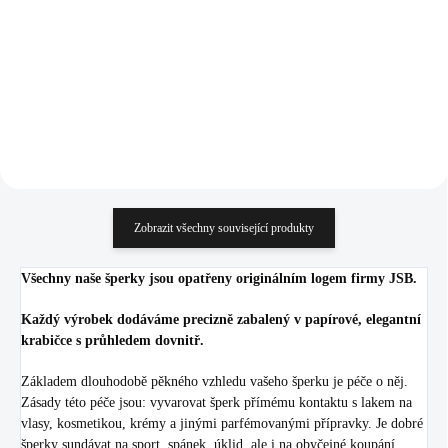
krystaly Swarovski
1 397 Kč
666 Kč
Crystal
1 154,55 Kč bez DPH
550,41 Kč bez DPH
Do košíku
Do košíku
Zobrazit všechny související produkty
Všechny naše šperky jsou opatřeny originálním logem firmy JSB.
Každý výrobek dodáváme precizně zabalený v papírové, elegantní
krabičce s průhledem dovnitř.
Základem dlouhodobě pěkného vzhledu vašeho šperku je péče o něj.
Zásady této péče jsou: vyvarovat šperk přímému kontaktu s lakem na
vlasy, kosmetikou, krémy a jinými parfémovanými přípravky. Je dobré
šperky sundávat na sport, spánek, úklid, ale i na obyčejné koupání.