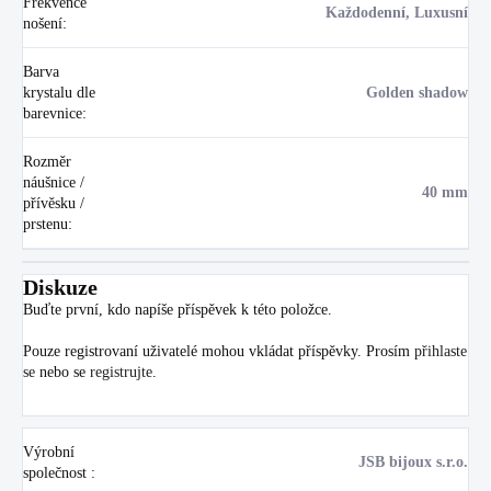
Frekvence
Každodenní, Luxusní
nošení
:
Barva
krystalu dle
Golden shadow
barevnice
:
Rozměr
náušnice /
40 mm
přívěsku /
prstenu
:
Diskuze
Buďte první, kdo napíše příspěvek k této položce.
Pouze registrovaní uživatelé mohou vkládat příspěvky. Prosím
přihlaste
se
nebo se
registrujte
.
Výrobní
JSB bijoux s.r.o.
společnost
: