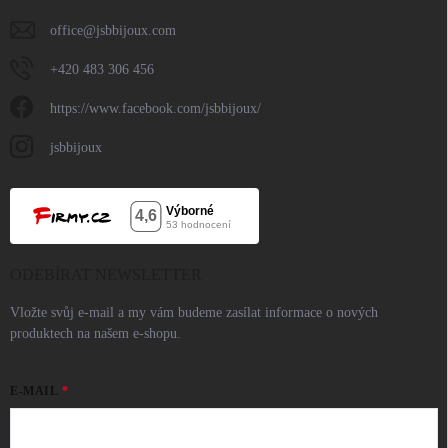
office
@
jsbbijoux.com
+420 483 306 456
https://www.facebook.com/jsbbijoux/
jsbbijoux
ODEBÍRAT NEWSLETTER
Vložte svůj e-mail a my vám budeme zasílat informace o nových
produktech na našem e-shopu.
E-MAIL