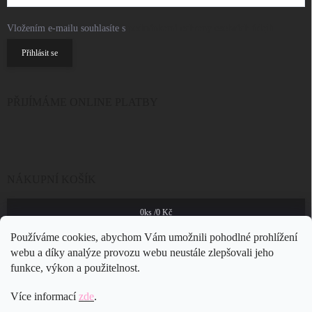
Vložením e-mailu souhlasíte s
podmínkami ochrany osobních údajů
Přihlásit se
PŘIJÍMÁME ONLINE PLATBY
NÁKUPNÍ KOŠÍK
0
ks /
0 Kč
Používáme cookies, abychom Vám umožnili pohodlné prohlížení
webu a díky analýze provozu webu neustále zlepšovali jeho
funkce, výkon a použitelnost.
Více informací
zde
.