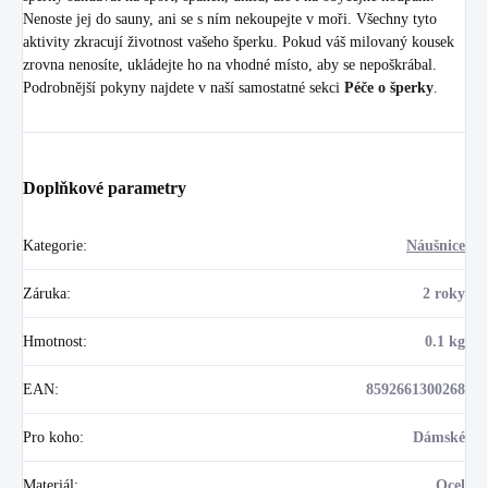
Nenoste jej do sauny, ani se s ním nekoupejte v moři. Všechny tyto
aktivity zkracují životnost vašeho šperku. Pokud váš milovaný kousek
zrovna nenosíte, ukládejte ho na vhodné místo, aby se nepoškrábal.
Podrobnější pokyny najdete v naší samostatné sekci
Péče o šperky
.
Doplňkové parametry
Kategorie
:
Náušnice
Záruka
:
2 roky
Hmotnost
:
0.1 kg
EAN
:
8592661300268
Pro koho
:
Dámské
Materiál
:
Ocel