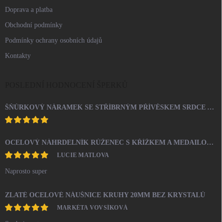
Doprava a platba
Obchodní podmínky
Podmínky ochrany osobních údajů
Kontakty
POSLEDNÍ HODNOCENÍ ŠPERKŮ
ŠŇŮRKOVÝ NÁRAMEK SE STŘÍBRNÝM PŘÍVĚSKEM SRDCE A KRYSTALY SWAROVSKI CRYSTAL (STŘÍBRO 925/1000)
OCELOVÝ NÁHRDELNÍK RŮŽENEC S KŘÍŽKEM A MEDAILONEM
LUCIE MATLOVA
Naprosto super
ZLATÉ OCELOVÉ NÁUŠNICE KRUHY 20MM BEZ KRYSTALŮ
MARKÉTA VOVSÍKOVÁ