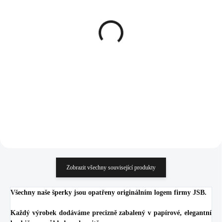
SKLADEM
SKLADEM
(>5 KS)
(>5 KS)
Ocelové náušnice puzety
Stříbrné dětské náušnice
dlouhá mašle z
klapky kočička (Stříbro
kuličkového řetízku bez
925/1000)
krystalů
519 Kč
1 087 Kč
428,93 Kč bez DPH
898,35 Kč bez DPH
Do košíku
Do košíku
Zobrazit všechny související produkty
Všechny naše šperky jsou opatřeny originálním logem firmy JSB.
Každý výrobek dodáváme precizně zabalený v papírové, elegantní