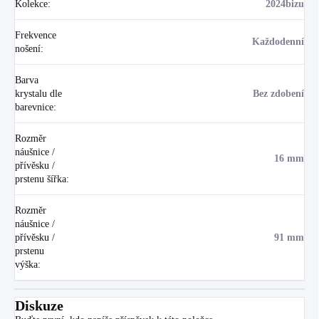
Kolekce
:
2024bizu
Frekvence
Každodenní
nošení
:
Barva
krystalu dle
Bez zdobení
barevnice
:
Rozměr
náušnice /
16 mm
přívěsku /
prstenu šířka
:
Rozměr
náušnice /
přívěsku /
91 mm
prstenu
výška
:
Diskuze