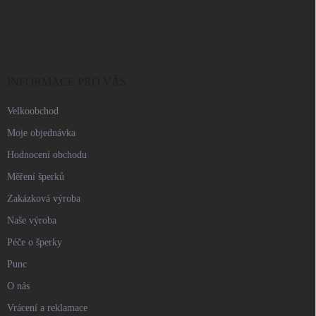
Z
á
p
a
t
í
INFORMACE PRO VÁS
Velkoobchod
Moje objednávka
Hodnocení obchodu
Měření šperků
Zakázková výroba
Naše výroba
Péče o šperky
Punc
O nás
Vrácení a reklamace