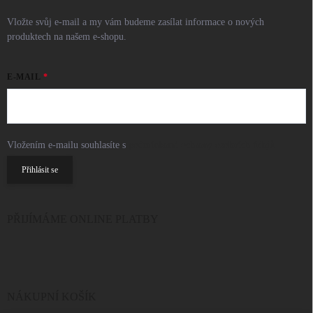
Vložte svůj e-mail a my vám budeme zasílat informace o nových
produktech na našem e-shopu.
E-MAIL
Vložením e-mailu souhlasíte s
podmínkami ochrany osobních údajů
Přihlásit se
PŘIJÍMÁME ONLINE PLATBY
NÁKUPNÍ KOŠÍK