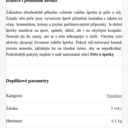
krabičce s průhledem dovnitř.
Základem dlouhodobě pěkného vzhledu vašeho šperku je péče o něj.
Zásady této péče jsou: vyvarovat šperk přímému kontaktu s lakem na
vlasy, kosmetikou, krémy a jinými parfémovanými přípravky. Je dobré
šperky sundávat na sport, spánek, úklid, ale i na obyčejné koupání.
Nenoste jej do sauny, ani se s ním nekoupejte v moři. Všechny tyto
aktivity zkracují životnost vašeho šperku. Pokud váš milovaný kousek
zrovna nenosíte, ukládejte ho na vhodné místo, aby se nepoškrábal.
Podrobnější pokyny najdete v naší samostatné sekci
Péče o šperky
.
Doplňkové parametry
Kategorie
:
Náušnice
Záruka
:
2 roky
Hmotnost
:
0.1 kg