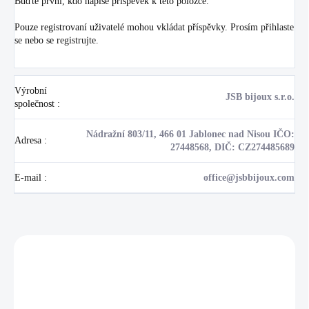
Buďte první, kdo napíše příspěvek k této položce.
Pouze registrovaní uživatelé mohou vkládat příspěvky. Prosím
přihlaste
se
nebo se
registrujte
.
Výrobní
JSB bijoux s.r.o.
společnost
:
Nádražní 803/11, 466 01 Jablonec nad Nisou IČO:
Adresa
:
27448568, DIČ: CZ274485689
E-mail
:
office@jsbbijoux.com
Zákazníci také nakoupili
NOVINKA
💎 RUČNÍ PRÁCE