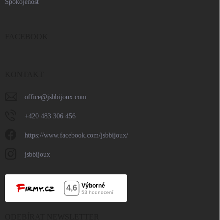
Spokojenost
FACEBOOK
KONTAKT
office
@
jsbbijoux.com
+420 483 306 456
https://www.facebook.com/jsbbijoux/
jsbbijoux
ODEBÍRAT NEWSLETTER