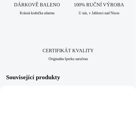
povětrnostním vlivům, slané a sladké vodě i potu. Díky svému složení
DÁRKOVĚ BALENO
100% RUČNÍ VÝROBA
je vhodná především pro alergiky, kteří nesnesou běžné kovy. Jako
Krásná krabička zdarma
U nás, v Jablonci nad Nisou
všechny šperky, které nabízíme, je i tento vyroben v srdci Jizerských
hor, ve městě Jablonec nad Nisou, které má dlouhodobou šperkařskou a
bižuterní historii.
CERTIFIKÁT KVALITY
Originalita šperku zaručena
Související produkty
NOVINKA
61410189S
92400677