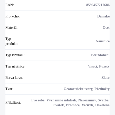
EAN
:
8596457217686
Pro koho
:
Dámské
Materiál
:
Ocel
Typ
Náušnice
produktu
:
Typ krystalu
:
Bez zdobení
Typ náušnice
:
Visací, Puzety
Barva kovu
:
Zlato
Tvar
:
Geometrické tvary, Předměty
Pro sebe, Významné události, Narozeniny, Svatba,
Příležitost
:
Svátek, Promoce, Večírek, Dovolená