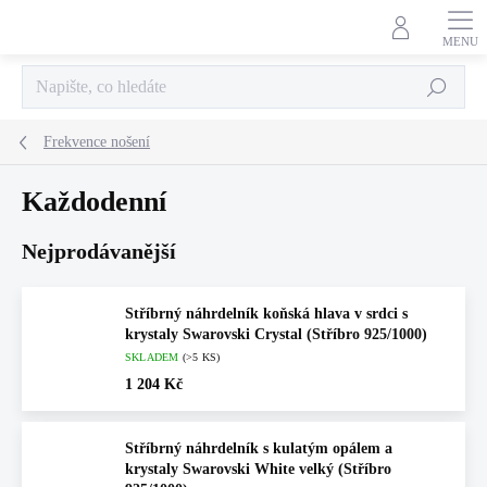
Přejít
na
obsah
Hledat
Frekvence nošení
Každodenní
Nejprodávanější
Stříbrný náhrdelník koňská hlava v srdci s
krystaly Swarovski Crystal (Stříbro 925/1000)
SKLADEM
(>5 KS)
1 204 Kč
Stříbrný náhrdelník s kulatým opálem a
krystaly Swarovski White velký (Stříbro