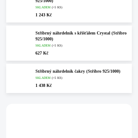
925/1000)
SKLADEM
(>5 KS)
1 243 Kč
Stříbrný náhrdelník s křišťálem Crystal (Stříbro
925/1000)
SKLADEM
(>5 KS)
627 Kč
Stříbrný náhrdelník čakry (Stříbro 925/1000)
SKLADEM
(>5 KS)
1 438 Kč
Vybráno pro vás
💎 RUČNÍ PRÁCE
💎 RUČNÍ PRÁCE
61300673BUR