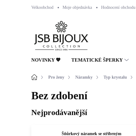
Přejít
Velkoobchod
Moje objednávka
Hodnocení obchodu
na
obsah
NOVINKY 💖
TEMATICKÉ ŠPERKY
Domů
Pro ženy
Náramky
Typ krystalu
Bez zdobení
Nejprodávanější
Šňůrkový náramek se stříbrným