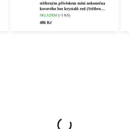
stříbrným přívěskem mini nekonečna
kovového bez krystalů red (Stříbro
925/1000)
SKLADEM
(>5 KS)
486 Kč
Vybráno pro vás
ČNÍ PRÁCE
💎 RUČNÍ PRÁCE
61510292S
92500459
ČESKÁ VÝROBA
🇨🇿 ČESKÁ VÝROBA