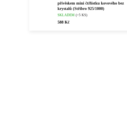
přívěskem mini čtřlístku kovového bez
krystalů (Stříbro 925/1000)
SKLADEM
(>5 KS)
588 Kč
💎 RUČNÍ PRÁCE
💎 RU
92501459RH
🇨🇿 ČESKÁ VÝROBA
🇨🇿 