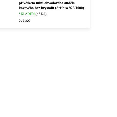
přívěskem mini obvodového anděla
kovového bez krystalů (Stříbro 925/1000)
SKLADEM
(>5 KS)
538 Kč
💎 RUČNÍ PRÁCE
RED
61510292G
🇨🇿 ČESKÁ VÝROBA