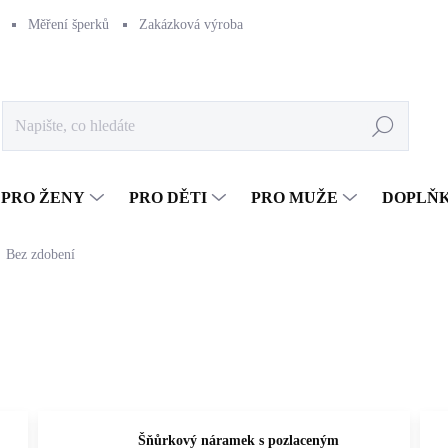
Měření šperků
Zakázková výroba
Naše výroba
Péče o šperk
Hledat
PRO ŽENY
PRO DĚTI
PRO MUŽE
DOPLŇ
Bez zdobení
Šňůrkový náramek s pozlaceným