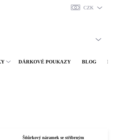
CZK
y
Punc
O nás
Vrácení a reklamace
Doprava a platba
Obc
PRÁZDNÝ KOŠÍK
NÁKUPNÍ
KOŠÍK
KY
DÁRKOVÉ POUKAZY
BLOG
KONTAKTY
Šňůrkový náramek se stříbrným