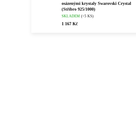
osázenými krystaly Swarovski Crystal
(Stříbro 925/1000)
SKLADEM
(>5 KS)
1 167 Kč
💎 RUČNÍ PRÁCE
💎 RU
92501459RH
🇨🇿 ČESKÁ VÝROBA
🇨🇿 