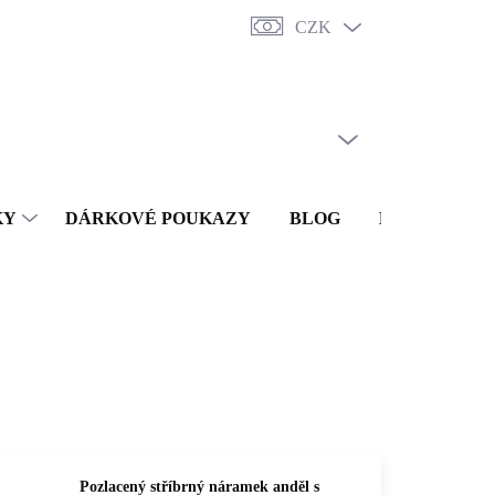
CZK
y
Punc
O nás
Vrácení a reklamace
Doprava a platba
Obc
PRÁZDNÝ KOŠÍK
NÁKUPNÍ
KOŠÍK
KY
DÁRKOVÉ POUKAZY
BLOG
KONTAKTY
Pozlacený stříbrný náramek anděl s