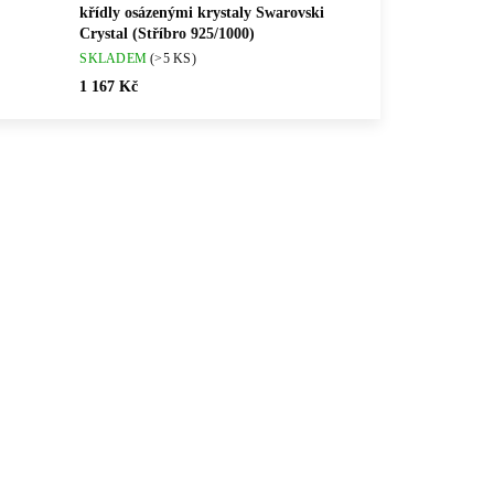
křídly osázenými krystaly Swarovski
Crystal (Stříbro 925/1000)
SKLADEM
(>5 KS)
1 167 Kč
💎 RUČNÍ PRÁCE
TYG
61500790G-JET
🇨🇿 ČESKÁ VÝROBA