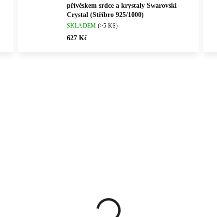
přívěskem srdce a krystaly Swarovski
Crystal (Stříbro 925/1000)
SKLADEM
(>5 KS)
627 Kč
Vybráno pro vás
ČNÍ PRÁCE
NOVINKA
61510292S
61510368G
ČESKÁ VÝROBA
💎 RUČNÍ PRÁCE
🇨🇿 ČESKÁ VÝROBA