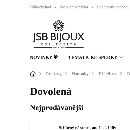
Přejít
Velkoobchod
Moje objednávka
Hodnocení obchodu
na
obsah
NOVINKY 💖
TEMATICKÉ ŠPERKY
Domů
Pro ženy
Náramky
Příležitost
D
Dovolená
Nejprodávanější
Stříbrný náramek anděl s křídly