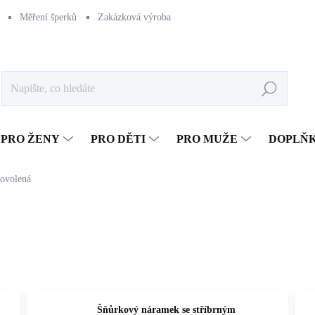
Měření šperků
Zakázková výroba
Naše výroba
Péče o šperk
Hledat
PRO ŽENY
PRO DĚTI
PRO MUŽE
DOPLŇ
ovolená
Šňůrkový náramek se stříbrným