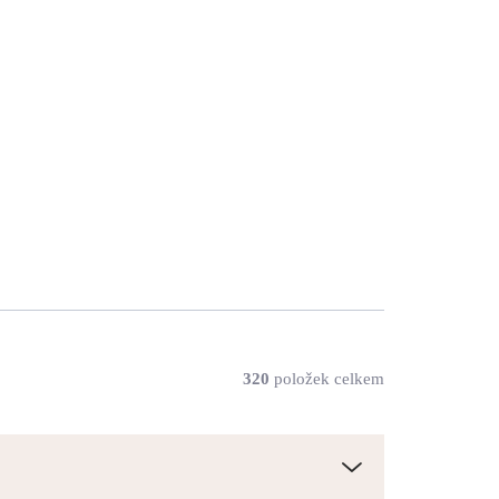
y
Zlaté ocelové náušnice
l
puzety kuličky 3 mm bez
te
krystalů
208 Kč
172 Kč bez DPH
SKLADEM
(>5 KS)
Do košíku
320
položek celkem