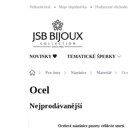
Přejít
Velkoobchod
Moje objednávka
Hodnocení obchodu
na
obsah
NOVINKY 💖
TEMATICKÉ ŠPERKY
Domů
Pro ženy
Náušnice
Materiál
Oce
Ocel
Nejprodávanější
Ocelové náušnice puzety relikvie smrti