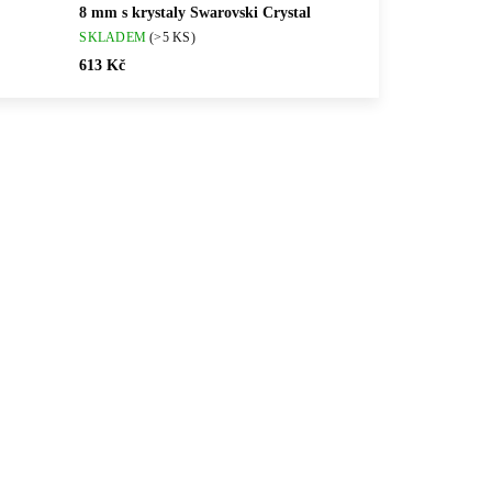
8 mm s krystaly Swarovski Crystal
SKLADEM
(>5 KS)
613 Kč
💎 RUČNÍ PRÁCE
TWH
61400872G
🇨🇿 ČESKÁ VÝROBA