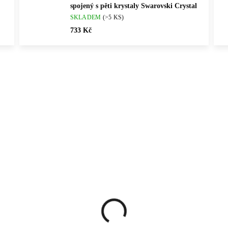
spojený s pěti krystaly Swarovski Crystal
SKLADEM
(>5 KS)
733 Kč
Vybráno pro vás
ČNÍ PRÁCE
💎 RUČNÍ PRÁCE
61400872S
61410254ELEC
ČESKÁ VÝROBA
🇨🇿 ČESKÁ VÝROBA