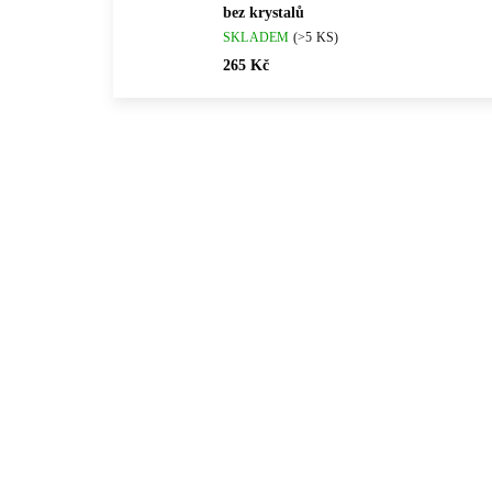
bez krystalů
SKLADEM
(>5 KS)
265 Kč
💎 RUČNÍ PRÁCE
💎 RU
61400875G
🇨🇿 ČESKÁ VÝROBA
🇨🇿 