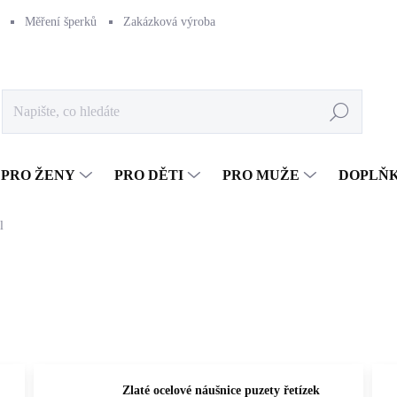
Měření šperků
Zakázková výroba
Naše výroba
Péče o šperk
Hledat
PRO ŽENY
PRO DĚTI
PRO MUŽE
DOPLŇ
l
Zlaté ocelové náušnice puzety řetízek