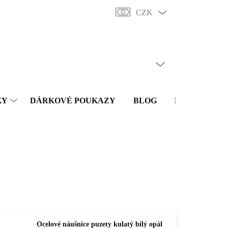
CZK
y
Punc
O nás
Vrácení a reklamace
Doprava a platba
Obc
PRÁZDNÝ KOŠÍK
NÁKUPNÍ
KOŠÍK
KY
DÁRKOVÉ POUKAZY
BLOG
KONTAKTY
Ocelové náušnice puzety kulatý bílý opál