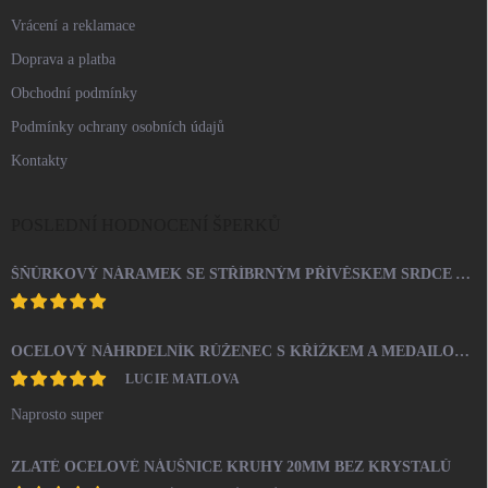
Vrácení a reklamace
Doprava a platba
Obchodní podmínky
Podmínky ochrany osobních údajů
Kontakty
POSLEDNÍ HODNOCENÍ ŠPERKŮ
ŠŇŮRKOVÝ NÁRAMEK SE STŘÍBRNÝM PŘÍVĚSKEM SRDCE A KRYSTALY SWAROVSKI CRYSTAL (STŘÍBRO 925/1000)
OCELOVÝ NÁHRDELNÍK RŮŽENEC S KŘÍŽKEM A MEDAILONEM
LUCIE MATLOVA
Naprosto super
ZLATÉ OCELOVÉ NÁUŠNICE KRUHY 20MM BEZ KRYSTALŮ