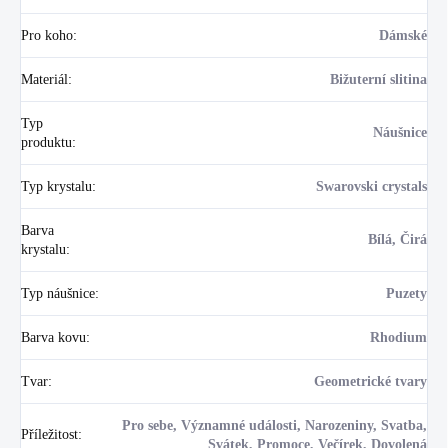
Pro koho
:
Dámské
Materiál
:
Bižuterní slitina
Typ
Náušnice
produktu
:
Typ krystalu
:
Swarovski crystals
Barva
Bílá, Čirá
krystalu
:
Typ náušnice
:
Puzety
Barva kovu
:
Rhodium
Tvar
:
Geometrické tvary
Pro sebe, Významné události, Narozeniny, Svatba,
Příležitost
:
Svátek, Promoce, Večírek, Dovolená