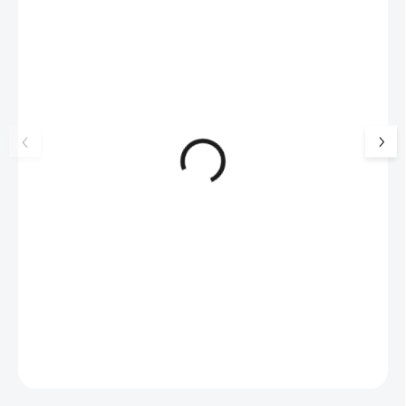
NOVINKA
17405
🇨🇿 ČESKÁ VÝROBA
Luxusní dárková krabička na
Šperkovnice malá b
šperky JSB - šedá
399 Kč
330 Kč bez DPH
99 Kč
SKLADEM
(>5 KS)
82 Kč bez DPH
Do košíku
Do košíku