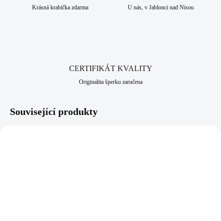
Krásná krabička zdarma
U nás, v Jablonci nad Nisou
CERTIFIKÁT KVALITY
Originalita šperku zaručena
Související produkty
NOVINKA
61400677CR
92400682LTSAPAG
SKLADEM
SKLADEM
(>5 KS)
(>5 KS)