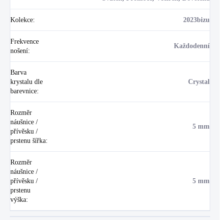
Kolekce
:
2023bizu
Frekvence
Každodenní
nošení
:
Barva
krystalu dle
Crystal
barevnice
:
Rozměr
náušnice /
5 mm
přívěsku /
prstenu šířka
:
Rozměr
náušnice /
přívěsku /
5 mm
prstenu
výška
: