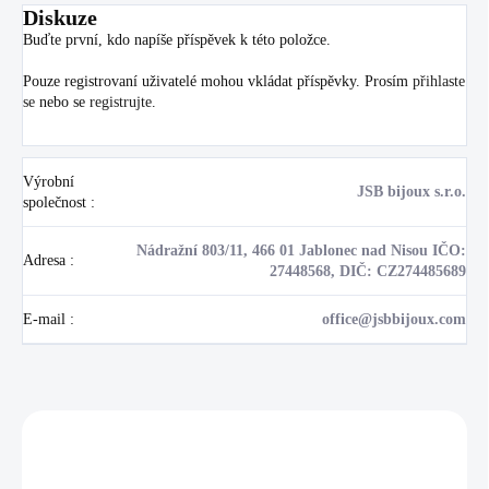
Diskuze
Buďte první, kdo napíše příspěvek k této položce.
Pouze registrovaní uživatelé mohou vkládat příspěvky. Prosím
přihlaste
se
nebo se
registrujte
.
Výrobní
JSB bijoux s.r.o.
společnost
:
Nádražní 803/11, 466 01 Jablonec nad Nisou IČO:
Adresa
:
27448568, DIČ: CZ274485689
E-mail
:
office@jsbbijoux.com
Zákazníci také nakoupili