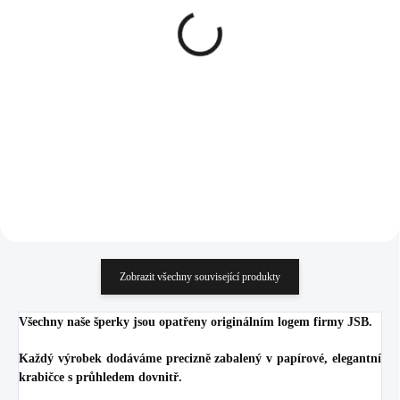
Náušnice puzety z
Stříbrné náušnice klapky s
bižuterní slitiny tři
ručně mačkaným
krystaly Swarovski
kamenem tvaru úzké
Crystal
kapky Light Sapphire Ag
323 Kč
1 670 Kč
(Stříbro 925/1000)
266,94 Kč bez DPH
1 380,17 Kč bez DPH
Do košíku
Do košíku
Zobrazit všechny související produkty
Všechny naše šperky jsou opatřeny originálním logem firmy JSB.
Každý výrobek dodáváme precizně zabalený v papírové, elegantní
krabičce s průhledem dovnitř.