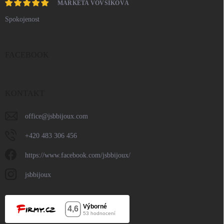
MARKÉTA VOVSÍKOVÁ
Spokojenost
FACEBOOK
KONTAKT
office
@
jsbbijoux.com
+420 483 306 456
https://www.facebook.com/jsbbijoux/
jsbbijoux