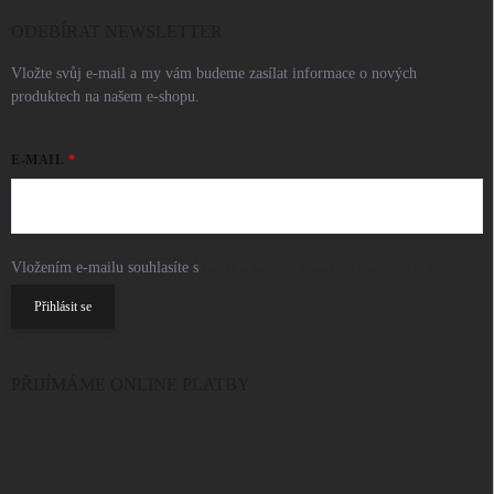
ODEBÍRAT NEWSLETTER
Vložte svůj e-mail a my vám budeme zasílat informace o nových
produktech na našem e-shopu.
E-MAIL
Vložením e-mailu souhlasíte s
podmínkami ochrany osobních údajů
Přihlásit se
PŘIJÍMÁME ONLINE PLATBY