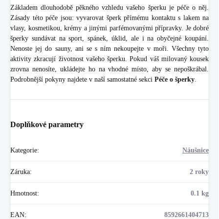
Základem dlouhodobě pěkného vzhledu vašeho šperku je péče o něj.
Zásady této péče jsou: vyvarovat šperk přímému kontaktu s lakem na
vlasy, kosmetikou, krémy a jinými parfémovanými přípravky. Je dobré
šperky sundávat na sport, spánek, úklid, ale i na obyčejné koupání.
Nenoste jej do sauny, ani se s ním nekoupejte v moři. Všechny tyto
aktivity zkracují životnost vašeho šperku. Pokud váš milovaný kousek
zrovna nenosíte, ukládejte ho na vhodné místo, aby se nepoškrábal.
Podrobnější pokyny najdete v naší samostatné sekci
Péče o šperky
.
Doplňkové parametry
Kategorie
:
Náušnice
Záruka
:
2 roky
Hmotnost
:
0.1 kg
EAN
:
8592661404713