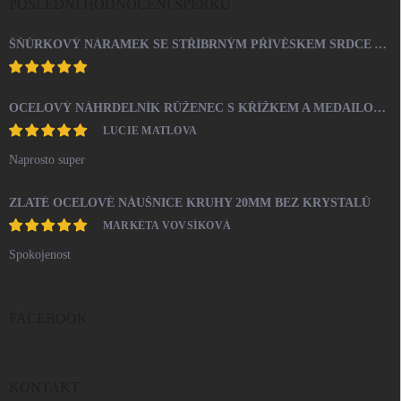
POSLEDNÍ HODNOCENÍ ŠPERKŮ
ŠŇŮRKOVÝ NÁRAMEK SE STŘÍBRNÝM PŘÍVĚSKEM SRDCE A KRYSTALY SWAROVSKI CRYSTAL (STŘÍBRO 925/1000)
OCELOVÝ NÁHRDELNÍK RŮŽENEC S KŘÍŽKEM A MEDAILONEM
LUCIE MATLOVA
Naprosto super
ZLATÉ OCELOVÉ NÁUŠNICE KRUHY 20MM BEZ KRYSTALŮ
MARKÉTA VOVSÍKOVÁ
Spokojenost
FACEBOOK
KONTAKT