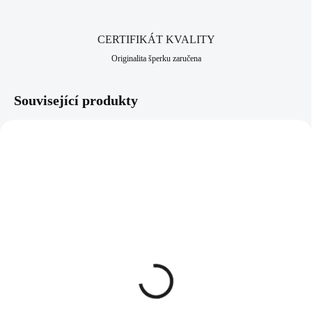
CERTIFIKÁT KVALITY
Originalita šperku zaručena
Související produkty
NOVINKA
61300826CR
61410342CR
SKLADEM
SKLADEM
(>5 KS)
(>5 KS)
Náhrdelník z bižuterní
Ocelové náušnice puzety
slitiny strom života
kruhy s mozaikou a
osázený krystaly
krystaly Swarovski