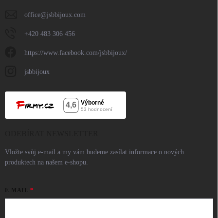
office
@
jsbbijoux.com
+420 483 306 456
https://www.facebook.com/jsbbijoux/
jsbbijoux
ODEBÍRAT NEWSLETTER
Vložte svůj e-mail a my vám budeme zasílat informace o nových
produktech na našem e-shopu.
E-MAIL