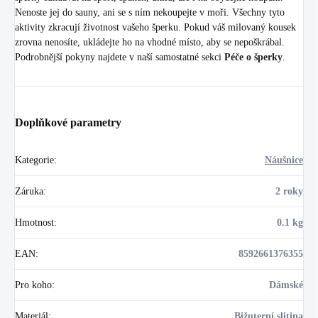
Nenoste jej do sauny, ani se s ním nekoupejte v moři. Všechny tyto
aktivity zkracují životnost vašeho šperku. Pokud váš milovaný kousek
zrovna nenosíte, ukládejte ho na vhodné místo, aby se nepoškrábal.
Podrobnější pokyny najdete v naší samostatné sekci
Péče o šperky
.
Doplňkové parametry
Kategorie
:
Náušnice
Záruka
:
2 roky
Hmotnost
:
0.1 kg
EAN
:
8592661376355
Pro koho
:
Dámské
Materiál
:
Bižuterní slitina