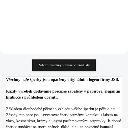
Swarovski Crysrtal
Crystal
534 Kč
1 186 Kč
441,32 Kč bez DPH
980,17 Kč bez DPH
Do košíku
Do košíku
Zobrazit všechny související produkty
Všechny naše šperky jsou opatřeny originálním logem firmy JSB.
Každý výrobek dodáváme precizně zabalený v papírové, elegantní
krabičce s průhledem dovnitř.
Základem dlouhodobě pěkného vzhledu vašeho šperku je péče o něj.
Zásady této péče jsou: vyvarovat šperk přímému kontaktu s lakem na
vlasy, kosmetikou, krémy a jinými parfémovanými přípravky. Je dobré
šperky sundávat na sport, spánek, úklid, ale i na obyčejné koupání.