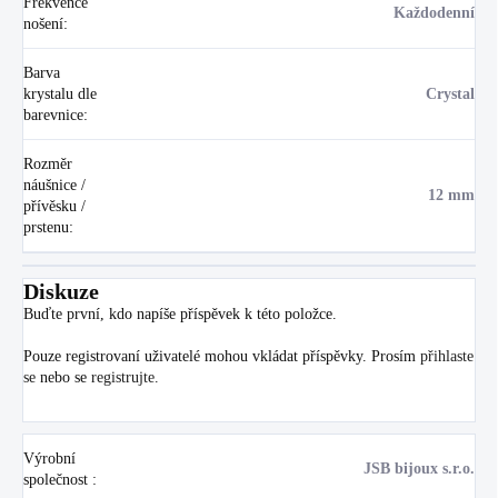
Frekvence
Každodenní
nošení
:
Barva
krystalu dle
Crystal
barevnice
:
Rozměr
náušnice /
12 mm
přívěsku /
prstenu
:
Diskuze
Buďte první, kdo napíše příspěvek k této položce.
Pouze registrovaní uživatelé mohou vkládat příspěvky. Prosím
přihlaste
se
nebo se
registrujte
.
Výrobní
JSB bijoux s.r.o.
společnost
: