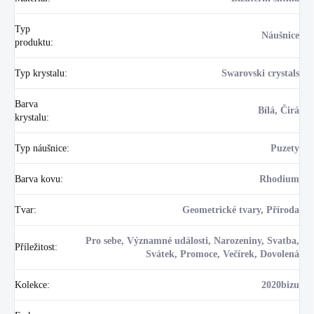
Typ
Náušnice
produktu
:
Typ krystalu
:
Swarovski crystals
Barva
Bílá, Čirá
krystalu
:
Typ náušnice
:
Puzety
Barva kovu
:
Rhodium
Tvar
:
Geometrické tvary, Příroda
Pro sebe, Významné události, Narozeniny, Svatba,
Příležitost
:
Svátek, Promoce, Večírek, Dovolená
Kolekce
:
2020bizu