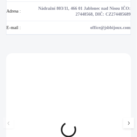
Nádražní 803/11, 466 01 Jablonec nad Nisou IČO:
Adresa
:
27448568, DIČ: CZ274485689
E-mail
:
office@jsbbijoux.com
Zákazníci také nakoupili
NOVINKA
17405
🇨🇿 ČESKÁ VÝROBA