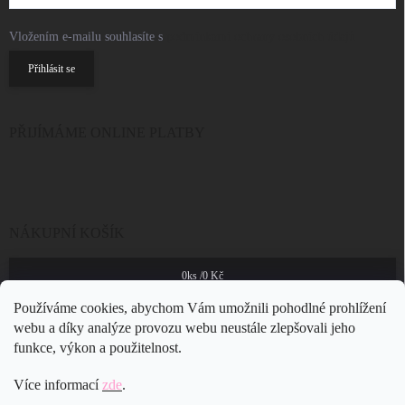
Vložením e-mailu souhlasíte s
podmínkami ochrany osobních údajů
Přihlásit se
PŘIJÍMÁME ONLINE PLATBY
NÁKUPNÍ KOŠÍK
0
ks /
0 Kč
Používáme cookies, abychom Vám umožnili pohodlné prohlížení
webu a díky analýze provozu webu neustále zlepšovali jeho
funkce, výkon a použitelnost.
Více informací
zde
.