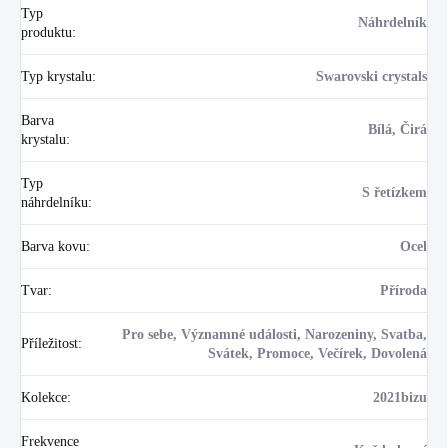
Typ
Náhrdelník
produktu
:
Typ krystalu
:
Swarovski crystals
Barva
Bílá, Čirá
krystalu
:
Typ
S řetízkem
náhrdelníku
:
Barva kovu
:
Ocel
Tvar
:
Příroda
Pro sebe, Významné události, Narozeniny, Svatba,
Příležitost
:
Svátek, Promoce, Večírek, Dovolená
Kolekce
:
2021bizu
Frekvence