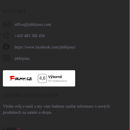
KONTAKT
office
@
jsbbijoux.com
+420 483 306 456
https://www.facebook.com/jsbbijoux/
jsbbijoux
ODEBÍRAT NEWSLETTER
Vložte svůj e-mail a my vám budeme zasílat informace o nových
produktech na našem e-shopu.
E-MAIL