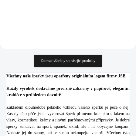
415,70 Kč bez DPH
1 234,71 Kč bez DPH
Do košíku
Do košíku
Zobrazit všechny související produkty
Všechny naše šperky jsou opatřeny originálním logem firmy JSB.
Každý výrobek dodáváme precizně zabalený v papírové, elegantní
krabičce s průhledem dovnitř.
Základem dlouhodobě pěkného vzhledu vašeho šperku je péče o něj.
Zásady této péče jsou: vyvarovat šperk přímému kontaktu s lakem na
vlasy, kosmetikou, krémy a jinými parfémovanými přípravky. Je dobré
šperky sundávat na sport, spánek, úklid, ale i na obyčejné koupání.
Nenoste jej do sauny, ani se s ním nekoupejte v moři. Všechny tyto