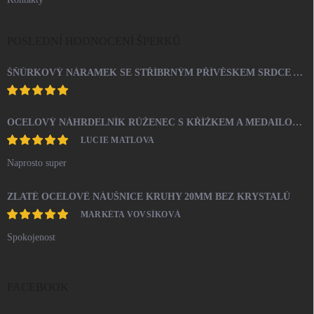
POSLEDNÍ HODNOCENÍ ŠPERKŮ
ŠŇŮRKOVÝ NÁRAMEK SE STŘÍBRNÝM PŘÍVĚSKEM SRDCE A KRYSTALY SWAROVSKI CRYSTAL (STŘÍBRO 925/1000)
OCELOVÝ NÁHRDELNÍK RŮŽENEC S KŘÍŽKEM A MEDAILONEM
LUCIE MATLOVA
Naprosto super
ZLATÉ OCELOVÉ NÁUŠNICE KRUHY 20MM BEZ KRYSTALŮ
MARKÉTA VOVSÍKOVÁ
Spokojenost
FACEBOOK