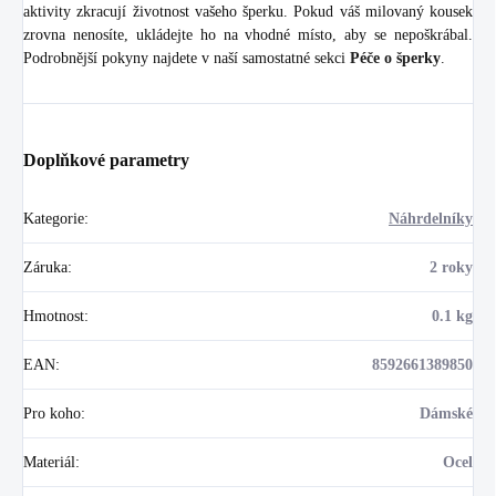
aktivity zkracují životnost vašeho šperku. Pokud váš milovaný kousek
zrovna nenosíte, ukládejte ho na vhodné místo, aby se nepoškrábal.
Podrobnější pokyny najdete v naší samostatné sekci
Péče o šperky
.
Doplňkové parametry
Kategorie
:
Náhrdelníky
Záruka
:
2 roky
Hmotnost
:
0.1 kg
EAN
:
8592661389850
Pro koho
:
Dámské
Materiál
:
Ocel