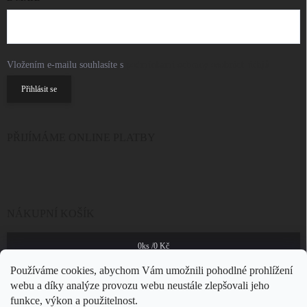
Vložením e-mailu souhlasíte s
podmínkami ochrany osobních údajů
Přihlásit se
PŘIJÍMÁME ONLINE PLATBY
NÁKUPNÍ KOŠÍK
0
ks /
0 Kč
Používáme cookies, abychom Vám umožnili pohodlné prohlížení
webu a díky analýze provozu webu neustále zlepšovali jeho
funkce, výkon a použitelnost.