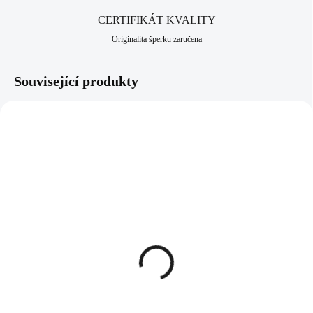
CERTIFIKÁT KVALITY
Originalita šperku zaručena
Související produkty
61400963CR
61300635HEM
SKLADEM
SKLADEM
(>5 KS)
(>5 KS)
Ocelové náušnice klapky
Náhrdelník z bižuterní
palmový list s krystaly
slitiny kruh do půlky
Swarovski Crysrtal
vyplněný krystaly
Swarovski Hematite
503 Kč
1 494 Kč