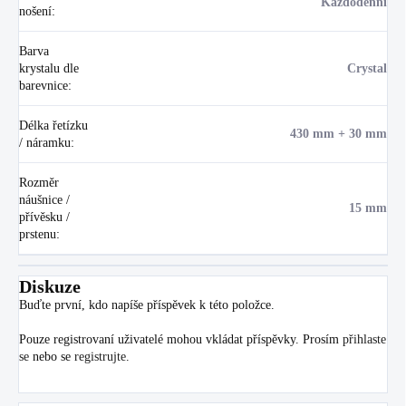
Každodenní
nošení
:
Barva
krystalu dle
Crystal
barevnice
:
Délka řetízku
430 mm + 30 mm
/ náramku
:
Rozměr
náušnice /
15 mm
přívěsku /
prstenu
:
Diskuze
Buďte první, kdo napíše příspěvek k této položce.
Pouze registrovaní uživatelé mohou vkládat příspěvky. Prosím
přihlaste
se
nebo se
registrujte
.