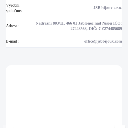
Výrobní
JSB bijoux s.r.o.
společnost
:
Nádražní 803/11, 466 01 Jablonec nad Nisou IČO:
Adresa
:
27448568, DIČ: CZ274485689
E-mail
:
office@jsbbijoux.com
Zákazníci také nakoupili
NOVINKA
💎 RUČNÍ PRÁCE
17405
🇨🇿 ČESKÁ VÝROBA
🇨🇿 ČESKÁ VÝROBA