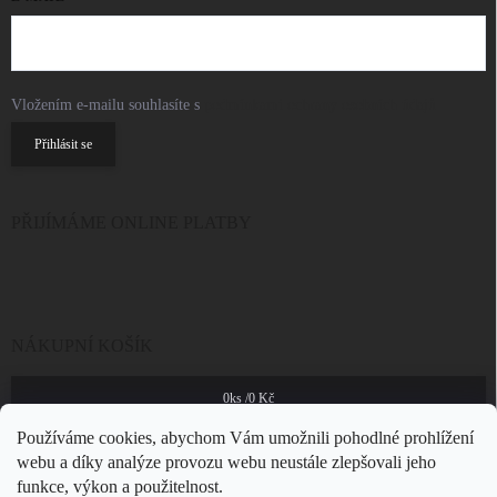
Vložením e-mailu souhlasíte s
podmínkami ochrany osobních údajů
Přihlásit se
PŘIJÍMÁME ONLINE PLATBY
NÁKUPNÍ KOŠÍK
0
ks /
0 Kč
Používáme cookies, abychom Vám umožnili pohodlné prohlížení
webu a díky analýze provozu webu neustále zlepšovali jeho
funkce, výkon a použitelnost.