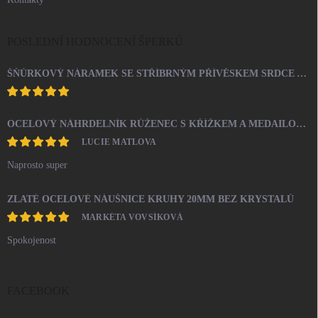
POSLEDNÍ HODNOCENÍ ŠPERKŮ
ŠŇŮRKOVÝ NÁRAMEK SE STŘÍBRNÝM PŘÍVĚSKEM SRDCE A KRYSTALY SWAROVSKI CRYSTAL (STŘÍBRO 925/1000)
OCELOVÝ NÁHRDELNÍK RŮŽENEC S KŘÍŽKEM A MEDAILONEM
LUCIE MATLOVA
Naprosto super
ZLATÉ OCELOVÉ NÁUŠNICE KRUHY 20MM BEZ KRYSTALŮ
MARKÉTA VOVSÍKOVÁ
Spokojenost
FACEBOOK