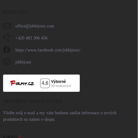
KONTAKT
office
@
jsbbijoux.com
+420 483 306 456
https://www.facebook.com/jsbbijoux/
jsbbijoux
ODEBÍRAT NEWSLETTER
Vložte svůj e-mail a my vám budeme zasílat informace o nových
produktech na našem e-shopu.
E-MAIL