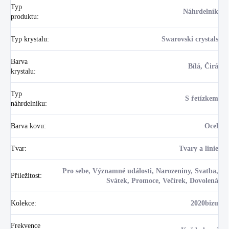
Typ
Náhrdelník
produktu
:
Typ krystalu
:
Swarovski crystals
Barva
Bílá, Čirá
krystalu
:
Typ
S řetízkem
náhrdelníku
:
Barva kovu
:
Ocel
Tvar
:
Tvary a linie
Pro sebe, Významné události, Narozeniny, Svatba,
Příležitost
:
Svátek, Promoce, Večírek, Dovolená
Kolekce
:
2020bizu
Frekvence