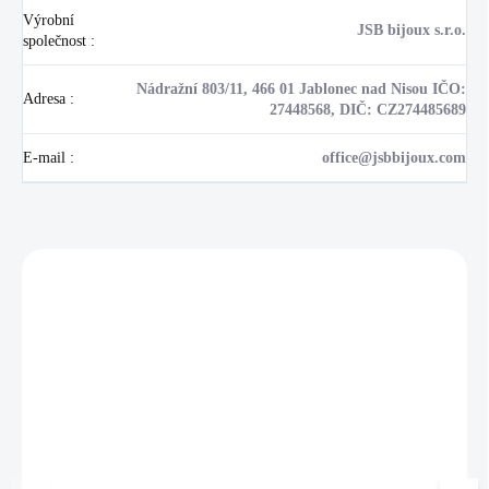
Výrobní
JSB bijoux s.r.o.
společnost
:
Nádražní 803/11, 466 01 Jablonec nad Nisou IČO:
Adresa
:
27448568, DIČ: CZ274485689
E-mail
:
office@jsbbijoux.com
Zákazníci také nakoupili
NOVINKA
17405
🇨🇿 ČESKÁ VÝROBA