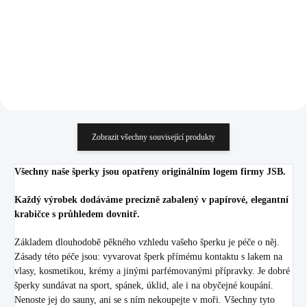
605,79 Kč bez DPH
295,87 Kč bez DPH
Do košíku
Do košíku
Zobrazit všechny související produkty
Všechny naše šperky jsou opatřeny originálním logem firmy JSB.
Každý výrobek dodáváme precizně zabalený v papírové, elegantní
krabičce s průhledem dovnitř.
Základem dlouhodobě pěkného vzhledu vašeho šperku je péče o něj.
Zásady této péče jsou: vyvarovat šperk přímému kontaktu s lakem na
vlasy, kosmetikou, krémy a jinými parfémovanými přípravky. Je dobré
šperky sundávat na sport, spánek, úklid, ale i na obyčejné koupání.
Nenoste jej do sauny, ani se s ním nekoupejte v moři. Všechny tyto