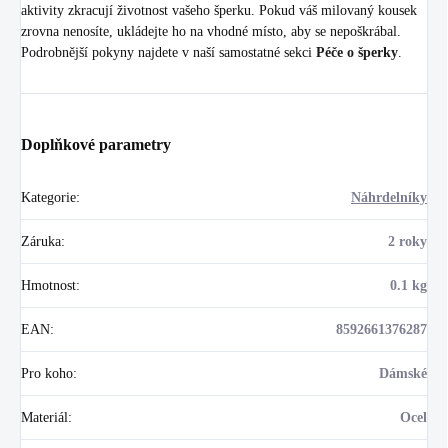
aktivity zkracují životnost vašeho šperku. Pokud váš milovaný kousek
zrovna nenosíte, ukládejte ho na vhodné místo, aby se nepoškrábal.
Podrobnější pokyny najdete v naší samostatné sekci
Péče o šperky
.
Doplňkové parametry
Kategorie
:
Náhrdelníky
Záruka
:
2 roky
Hmotnost
:
0.1 kg
EAN
:
8592661376287
Pro koho
:
Dámské
Materiál
:
Ocel