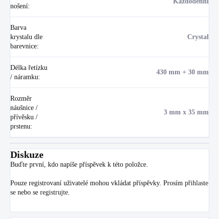
Každodenní
nošení
:
Barva
krystalu dle
Crystal
barevnice
:
Délka řetízku
430 mm + 30 mm
/ náramku
:
Rozměr
náušnice /
3 mm x 35 mm
přívěsku /
prstenu
:
Diskuze
Buďte první, kdo napíše příspěvek k této položce.
Pouze registrovaní uživatelé mohou vkládat příspěvky. Prosím
přihlaste
se
nebo se
registrujte
.