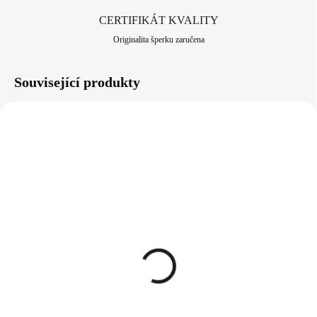
CERTIFIKÁT KVALITY
Originalita šperku zaručena
Související produkty
61310288GWH
61310075RAK
SKLADEM
SKLADEM
(>5 KS)
(>5 KS)
Zlatý ocelový náhrdelník z
Ocelový náhrdelník
ketlovaných pravých
prořezávané znamení
kamenů s přívěskem
zvěrokruhu Rak bez
White
krystalů
733 Kč
358 Kč