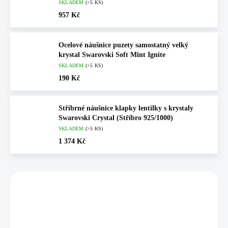
SKLADEM
(>5 KS)
957 Kč
Ocelové náušnice puzety samostatný velký
krystal Swarovski Soft Mint Ignite
SKLADEM
(>5 KS)
190 Kč
Stříbrné náušnice klapky lentilky s krystaly
Swarovski Crystal (Stříbro 925/1000)
SKLADEM
(>5 KS)
1 374 Kč
Vybráno pro vás
💎 RUČNÍ PRÁCE
💎 RUČNÍ PRÁCE
61410254ELECTWH