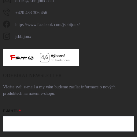
office
@
jsbbijoux.com
+420 483 306 456
https://www.facebook.com/jsbbijoux/
jsbbijoux
ODEBÍRAT NEWSLETTER
Vložte svůj e-mail a my vám budeme zasílat informace o nových
produktech na našem e-shopu.
E-MAIL