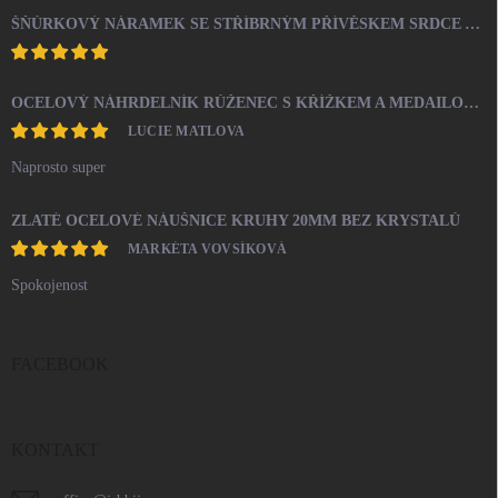
ŠŇŮRKOVÝ NÁRAMEK SE STŘÍBRNÝM PŘÍVĚSKEM SRDCE A KRYSTALY SWAROVSKI CRYSTAL (STŘÍBRO 925/1000)
OCELOVÝ NÁHRDELNÍK RŮŽENEC S KŘÍŽKEM A MEDAILONEM
LUCIE MATLOVA
Naprosto super
ZLATÉ OCELOVÉ NÁUŠNICE KRUHY 20MM BEZ KRYSTALŮ
MARKÉTA VOVSÍKOVÁ
Spokojenost
FACEBOOK
KONTAKT