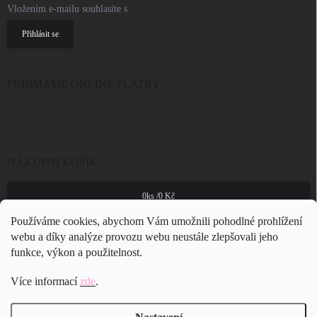
Vložením e-mailu souhlasíte s
podmínkami ochrany osobních údajů
Přihlásit se
PŘIJÍMÁME ONLINE PLATBY
NÁKUPNÍ KOŠÍK
0
ks /
0 Kč
Používáme cookies, abychom Vám umožnili pohodlné prohlížení
webu a díky analýze provozu webu neustále zlepšovali jeho
funkce, výkon a použitelnost.
Více informací
zde
.