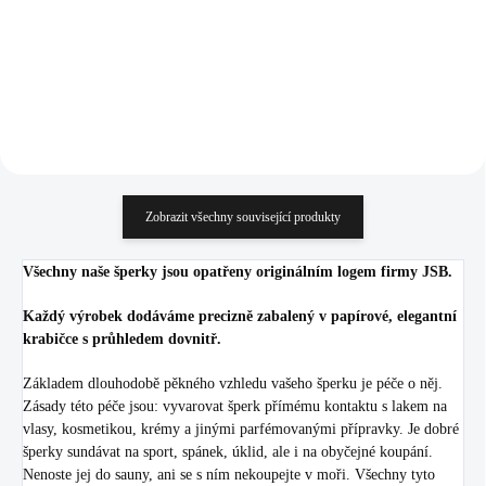
1 154,55 Kč bez DPH
1 557,85 Kč bez DPH
Do košíku
Do košíku
Zobrazit všechny související produkty
Všechny naše šperky jsou opatřeny originálním logem firmy JSB.
Každý výrobek dodáváme precizně zabalený v papírové, elegantní
krabičce s průhledem dovnitř.
Základem dlouhodobě pěkného vzhledu vašeho šperku je péče o něj.
Zásady této péče jsou: vyvarovat šperk přímému kontaktu s lakem na
vlasy, kosmetikou, krémy a jinými parfémovanými přípravky. Je dobré
šperky sundávat na sport, spánek, úklid, ale i na obyčejné koupání.
Nenoste jej do sauny, ani se s ním nekoupejte v moři. Všechny tyto