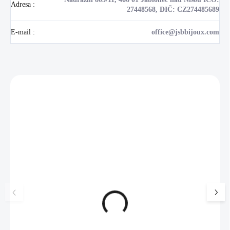
Adresa
:
27448568, DIČ: CZ274485689
E-mail
:
office@jsbbijoux.com
Zákazníci také nakoupili
NOVINKA
17405
🇨🇿 ČESKÁ VÝROBA
Luxusní dárková krabička na
Šperkovnice malá b