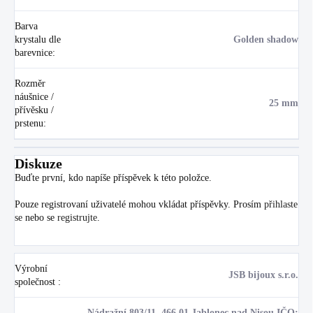
Barva
krystalu dle
Golden shadow
barevnice
:
Rozměr
náušnice /
25 mm
přívěsku /
prstenu
:
Diskuze
Buďte první, kdo napíše příspěvek k této položce.
Pouze registrovaní uživatelé mohou vkládat příspěvky. Prosím
přihlaste
se
nebo se
registrujte
.
Výrobní
JSB bijoux s.r.o.
společnost
:
Nádražní 803/11, 466 01 Jablonec nad Nisou IČO: