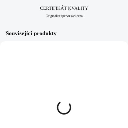
CERTIFIKÁT KVALITY
Originalita šperku zaručena
Související produkty
NOVINKA
61400817CR
92400668R
SKLADEM
SKLADEM
(>5 KS)
(>5 KS)
Ocelové náušnice trojité
Stříbrné náušnice kruhy s
kreole s krystaly
krouceným efektem
Swarovski Crystal
(Stříbro 925/1000)
1 397 Kč
1 885 Kč