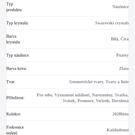
Typ
Náušnice
produktu
:
Typ krystalu
:
Swarovski crystals
Barva
Bílá, Čirá
krystalu
:
Typ náušnice
:
Puzety
Barva kovu
:
Zlato
Tvar
:
Geometrické tvary, Tvary a linie
Pro sebe, Významné události, Narozeniny, Svatba,
Příležitost
:
Svátek, Promoce, Večírek, Dovolená
Kolekce
:
2020bizu
Frekvence
Každodenní
nošení
: