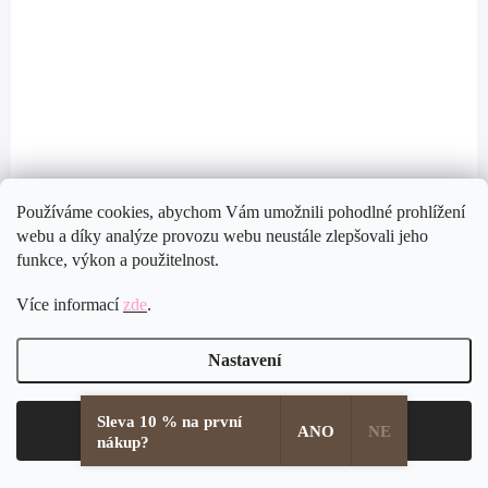
627 Kč
Do košíku
518,18 Kč bez DPH
81400381TAN
Používáme cookies, abychom Vám umožnili pohodlné prohlížení
webu a díky analýze provozu webu neustále zlepšovali jeho
funkce, výkon a použitelnost.
Více informací
zde
.
Nastavení
Sleva 10 % na první
Souhlasím
ANO
NE
nákup?