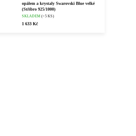
opálem a krystaly Swarovski Blue velké
(Stříbro 925/1000)
SKLADEM
(>5 KS)
1 633 Kč
💎 RUČNÍ PRÁCE
8WH
92400040L-BL
🇨🇿 ČESKÁ VÝROBA