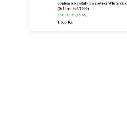
opálem a krystaly Swarovski White velk
(Stříbro 925/1000)
SKLADEM
(>5 KS)
1 633 Kč
NOVINKA
💎 RU
92400027GRO
💎 RUČNÍ PRÁCE
🇨🇿 
🇨🇿 ČESKÁ VÝROBA