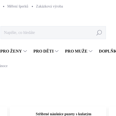
Měření šperků
Zakázková výroba
Naše výroba
Péče o šperk
Hledat
PRO ŽENY
PRO DĚTI
PRO MUŽE
DOPLŇ
ánoce
Stříbrné náušnice puzety s kulatým