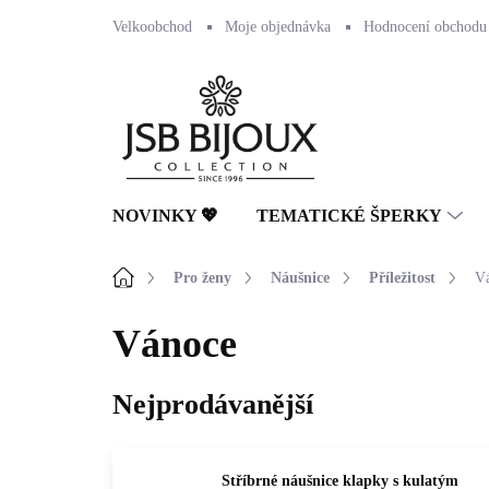
Přejít
Velkoobchod
Moje objednávka
Hodnocení obchodu
na
obsah
NOVINKY 💖
TEMATICKÉ ŠPERKY
Domů
Pro ženy
Náušnice
Příležitost
V
Vánoce
Nejprodávanější
Stříbrné náušnice klapky s kulatým