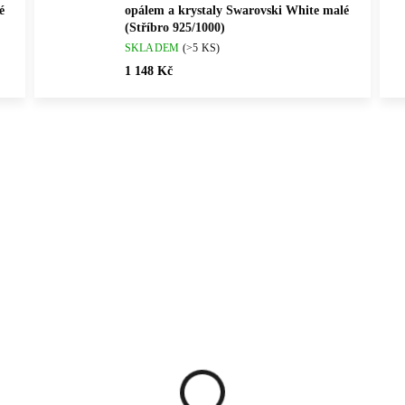
é
opálem a krystaly Swarovski White malé
(Stříbro 925/1000)
SKLADEM
(>5 KS)
1 148 Kč
Vybráno pro vás
ČNÍ PRÁCE
NOVINKA
92400025MIXGR
9240003
ČESKÁ VÝROBA
💎 RUČNÍ PRÁCE
🇨🇿 ČESKÁ VÝROBA