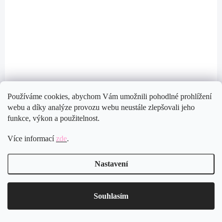
SKLADEM
(>5 KS)
Stříbrné náušnice puzety čtvercový krystal Swarovski
AB (Stříbro 925/1000)
833 Kč
Do košíku
688,43 Kč bez DPH
Používáme cookies, abychom Vám umožnili pohodlné prohlížení
webu a díky analýze provozu webu neustále zlepšovali jeho
funkce, výkon a použitelnost.
92400072ABMIX
Více informací
zde
.
Nastavení
Souhlasím