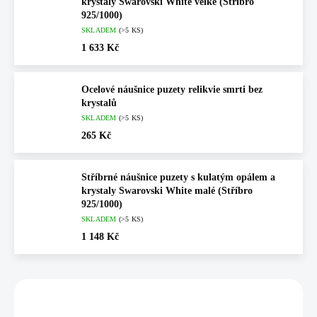
krystaly Swarovski White velké (Stříbro
925/1000)
SKLADEM
(>5 KS)
1 633 Kč
Ocelové náušnice puzety relikvie smrti bez
krystalů
SKLADEM
(>5 KS)
265 Kč
Stříbrné náušnice puzety s kulatým opálem a
krystaly Swarovski White malé (Stříbro
925/1000)
SKLADEM
(>5 KS)
1 148 Kč
Vybráno pro vás