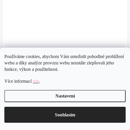
1 418 Kč
Do košíku
1 171,90 Kč bez DPH
91700074MIX
Používáme cookies, abychom Vám umožnili pohodlné prohlížení
webu a díky analýze provozu webu neustále zlepšovali jeho
funkce, výkon a použitelnost.
Více informací
zde
.
Nastavení
Souhlasím