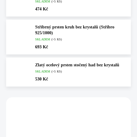
SKLADEM
(>5 KS)
474 Kč
Stříbrný prsten kruh bez krystalů (Stříbro
925/1000)
SKLADEM
(>5 KS)
693 Kč
Zlatý ocelový prsten stočený had bez krystalů
SKLADEM
(>5 KS)
530 Kč
Vybráno pro vás
💎 RUČNÍ PRÁCE
💎 RUČNÍ PRÁCE
92700575CR
🇨🇿 ČESKÁ VÝROBA
🇨🇿 ČESKÁ VÝROBA