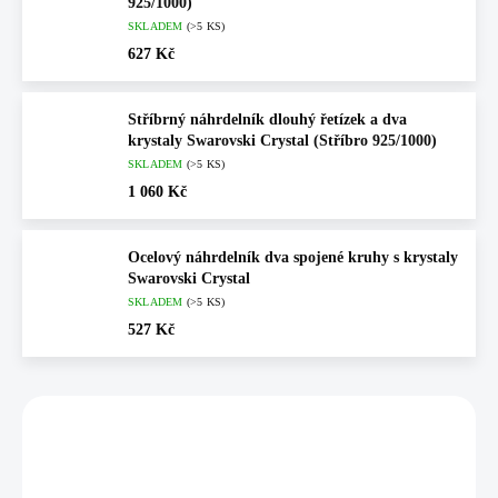
925/1000)
SKLADEM
(>5 KS)
627 Kč
Stříbrný náhrdelník dlouhý řetízek a dva
krystaly Swarovski Crystal (Stříbro 925/1000)
SKLADEM
(>5 KS)
1 060 Kč
Ocelový náhrdelník dva spojené kruhy s krystaly
Swarovski Crystal
SKLADEM
(>5 KS)
527 Kč
Vybráno pro vás