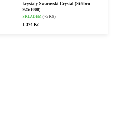
krystaly Swarovski Crystal (Stříbro
925/1000)
SKLADEM
(>5 KS)
1 374 Kč
💎 RUČNÍ PRÁCE
TWH
92400171PAVE
🇨🇿 ČESKÁ VÝROBA