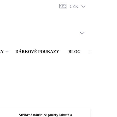
CZK
y
Punc
O nás
Vrácení a reklamace
Doprava a platba
Obc
PRÁZDNÝ KOŠÍK
NÁKUPNÍ
KOŠÍK
KY
DÁRKOVÉ POUKAZY
BLOG
KONTAKTY
Stříbrné náušnice puzety labutě a