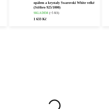
opálem a krystaly Swarovski White velké
(Stříbro 925/1000)
SKLADEM
(>5 KS)
1 633 Kč
Vybráno pro vás
ČNÍ PRÁCE
💎 RUČNÍ PRÁCE
61400673BUR
61410254ELEC
ČESKÁ VÝROBA
🇨🇿 ČESKÁ VÝROBA