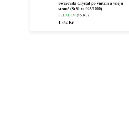
Swarovski Crystal po vnitřní a vnější
straně (Stříbro 925/1000)
SKLADEM
(>5 KS)
1 352 Kč
💎 RUČNÍ PRÁCE
💎 RU
92400204CR
🇨🇿 ČESKÁ VÝROBA
🇨🇿 