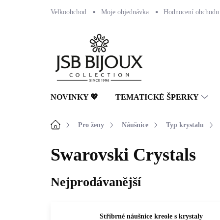
Přejít
Velkoobchod
Moje objednávka
Hodnocení obchodu
na
obsah
NOVINKY 💖
TEMATICKÉ ŠPERKY
Domů
Pro ženy
Náušnice
Typ krystalu
Swarovski Crystals
Nejprodávanější
Stříbrné náušnice kreole s krystaly