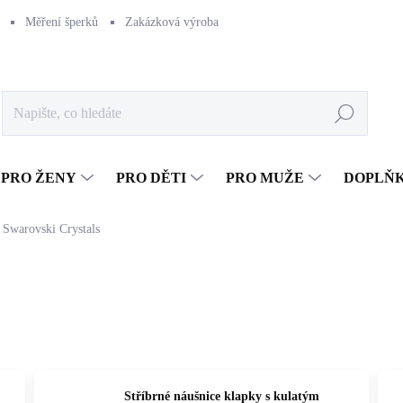
Měření šperků
Zakázková výroba
Naše výroba
Péče o šperk
Hledat
PRO ŽENY
PRO DĚTI
PRO MUŽE
DOPLŇ
Swarovski Crystals
Stříbrné náušnice klapky s kulatým