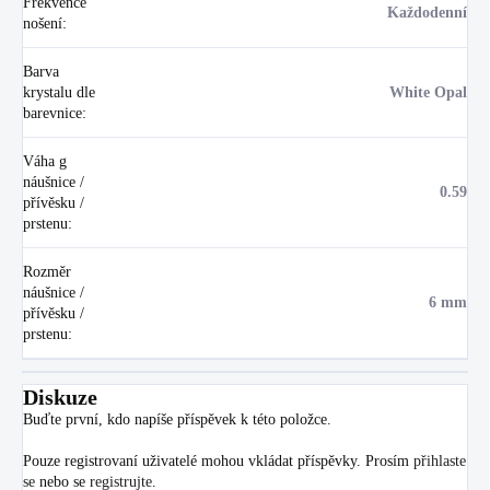
Frekvence
Každodenní
nošení
:
Barva
krystalu dle
White Opal
barevnice
:
Váha g
náušnice /
0.59
přívěsku /
prstenu
:
Rozměr
náušnice /
6 mm
přívěsku /
prstenu
:
Diskuze
Buďte první, kdo napíše příspěvek k této položce.
Pouze registrovaní uživatelé mohou vkládat příspěvky. Prosím
přihlaste
se
nebo se
registrujte
.