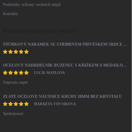
Podmínky ochrany osobních údajů
Kontakty
POSLEDNÍ HODNOCENÍ ŠPERKŮ
ŠŇŮRKOVÝ NÁRAMEK SE STŘÍBRNÝM PŘÍVĚSKEM SRDCE A KRYSTALY SWAROVSKI CRYSTAL (STŘÍBRO 925/1000)
OCELOVÝ NÁHRDELNÍK RŮŽENEC S KŘÍŽKEM A MEDAILONEM
LUCIE MATLOVA
Naprosto super
ZLATÉ OCELOVÉ NÁUŠNICE KRUHY 20MM BEZ KRYSTALŮ
MARKÉTA VOVSÍKOVÁ
Spokojenost