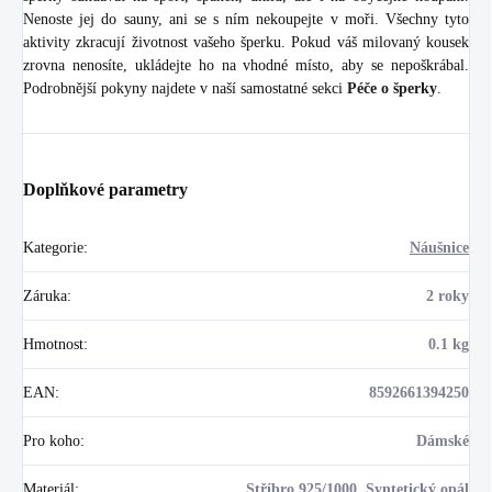
Nenoste jej do sauny, ani se s ním nekoupejte v moři. Všechny tyto
aktivity zkracují životnost vašeho šperku. Pokud váš milovaný kousek
zrovna nenosíte, ukládejte ho na vhodné místo, aby se nepoškrábal.
Podrobnější pokyny najdete v naší samostatné sekci
Péče o šperky
.
Doplňkové parametry
Kategorie
:
Náušnice
Záruka
:
2 roky
Hmotnost
:
0.1 kg
EAN
:
8592661394250
Pro koho
:
Dámské
Materiál
:
Stříbro 925/1000, Syntetický opál