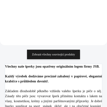
925/1000)
925/1000)
1 143 Kč
1 143 Kč
944,63 Kč bez DPH
944,63 Kč bez DPH
Do košíku
Do košíku
Zobrazit všechny související produkty
Všechny naše šperky jsou opatřeny originálním logem firmy JSB.
Každý výrobek dodáváme precizně zabalený v papírové, elegantní
krabičce s průhledem dovnitř.
Základem dlouhodobě pěkného vzhledu vašeho šperku je péče o něj.
Zásady této péče jsou: vyvarovat šperk přímému kontaktu s lakem na
vlasy, kosmetikou, krémy a jinými parfémovanými přípravky. Je dobré
šperky sundávat na sport, spánek, úklid, ale i na obyčejné koupání.