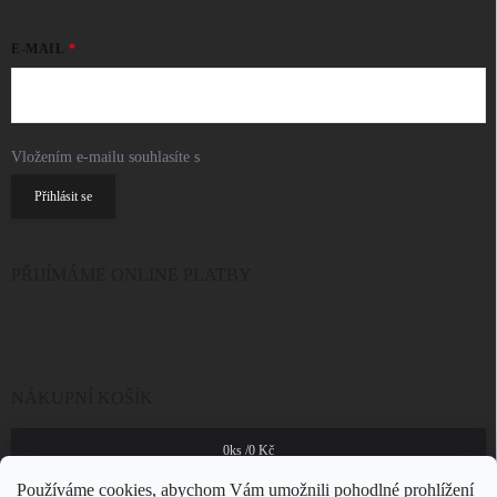
E-MAIL
Vložením e-mailu souhlasíte s
podmínkami ochrany osobních údajů
Přihlásit se
PŘIJÍMÁME ONLINE PLATBY
NÁKUPNÍ KOŠÍK
0
ks /
0 Kč
Používáme cookies, abychom Vám umožnili pohodlné prohlížení