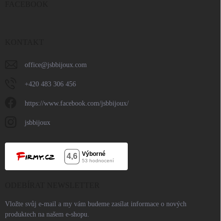
FACEBOOK
KONTAKT
office
@
jsbbijoux.com
+420 483 306 456
https://www.facebook.com/jsbbijoux/
jsbbijoux
ODEBÍRAT NEWSLETTER
Vložte svůj e-mail a my vám budeme zasílat informace o nových
produktech na našem e-shopu.