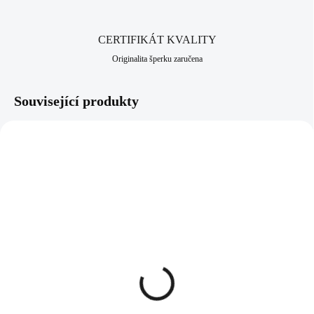
CERTIFIKÁT KVALITY
Originalita šperku zaručena
Související produkty
92400480RO
92400480BL
SKLADEM
SKLADEM
(>5 KS)
(>5 KS)
Stříbrné náušnice puzety
Stříbrné náušnice puzety
malý kulatý růžový opál
malý kulatý modrý opál
bez krystalů (Stříbro
bez krystalů (Stříbro