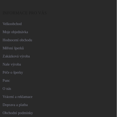
a
t
í
INFORMACE PRO VÁS
Velkoobchod
Moje objednávka
Hodnocení obchodu
Měření šperků
Zakázková výroba
Naše výroba
Péče o šperky
Punc
O nás
Vrácení a reklamace
Doprava a platba
Obchodní podmínky