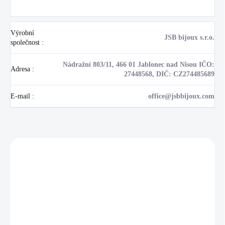
Výrobní
JSB bijoux s.r.o.
společnost
:
Nádražní 803/11, 466 01 Jablonec nad Nisou IČO:
Adresa
:
27448568, DIČ: CZ274485689
E-mail
:
office@jsbbijoux.com
Zákazníci také nakoupili
NOVINKA
17405
🇨🇿 ČESKÁ VÝROBA