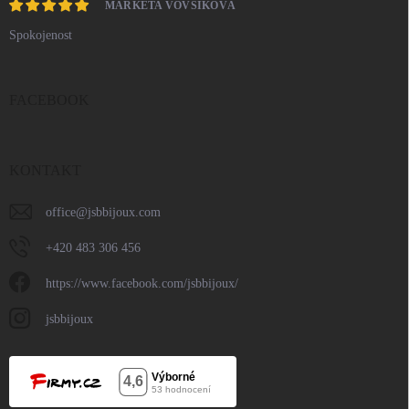
MARKÉTA VOVSÍKOVÁ
Spokojenost
FACEBOOK
KONTAKT
office
@
jsbbijoux.com
+420 483 306 456
https://www.facebook.com/jsbbijoux/
jsbbijoux