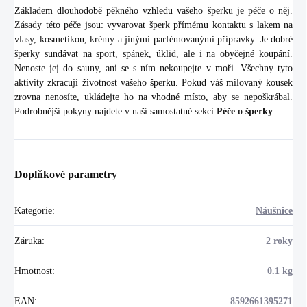
Základem dlouhodobě pěkného vzhledu vašeho šperku je péče o něj.
Zásady této péče jsou: vyvarovat šperk přímému kontaktu s lakem na
vlasy, kosmetikou, krémy a jinými parfémovanými přípravky. Je dobré
šperky sundávat na sport, spánek, úklid, ale i na obyčejné koupání.
Nenoste jej do sauny, ani se s ním nekoupejte v moři. Všechny tyto
aktivity zkracují životnost vašeho šperku. Pokud váš milovaný kousek
zrovna nenosíte, ukládejte ho na vhodné místo, aby se nepoškrábal.
Podrobnější pokyny najdete v naší samostatné sekci
Péče o šperky
.
Doplňkové parametry
Kategorie
:
Náušnice
Záruka
:
2 roky
Hmotnost
:
0.1 kg
EAN
:
8592661395271