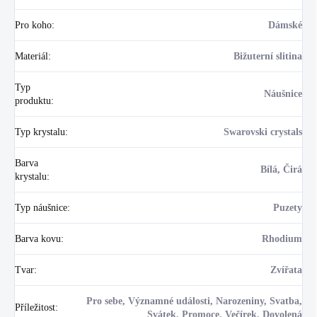
Pro koho
:
Dámské
Materiál
:
Bižuterní slitina
Typ
Náušnice
produktu
:
Typ krystalu
:
Swarovski crystals
Barva
Bílá, Čirá
krystalu
:
Typ náušnice
:
Puzety
Barva kovu
:
Rhodium
Tvar
:
Zvířata
Pro sebe, Významné události, Narozeniny, Svatba,
Příležitost
:
Svátek, Promoce, Večírek, Dovolená