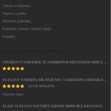
Vrácení a reklamace
Doprava a platba
Obchodní podmínky
Podmínky ochrany osobních údajů
Kontakty
POSLEDNÍ HODNOCENÍ ŠPERKŮ
ŠŇŮRKOVÝ NÁRAMEK SE STŘÍBRNÝM PŘÍVĚSKEM SRDCE A KRYSTALY SWAROVSKI CRYSTAL (STŘÍBRO 925/1000)
OCELOVÝ NÁHRDELNÍK RŮŽENEC S KŘÍŽKEM A MEDAILONEM
LUCIE MATLOVA
Naprosto super
ZLATÉ OCELOVÉ NÁUŠNICE KRUHY 20MM BEZ KRYSTALŮ