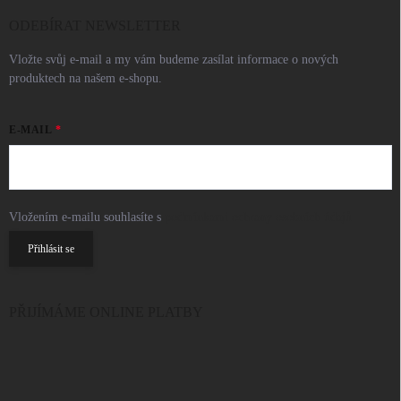
ODEBÍRAT NEWSLETTER
Vložte svůj e-mail a my vám budeme zasílat informace o nových
produktech na našem e-shopu.
E-MAIL
Vložením e-mailu souhlasíte s
podmínkami ochrany osobních údajů
Přihlásit se
PŘIJÍMÁME ONLINE PLATBY