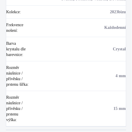
Kolekce
:
2023bizu
Frekvence
Každodenní
nošení
:
Barva
krystalu dle
Crystal
barevnice
:
Rozměr
náušnice /
4 mm
přívěsku /
prstenu šířka
:
Rozměr
náušnice /
přívěsku /
15 mm
prstenu
výška
: