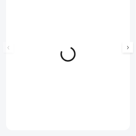
NOVINKA
17405
🇨🇿 ČESKÁ VÝROBA
Luxusní dárková krabička na
Šperkovnice malá b
šperky JSB - šedá
399 Kč
330 Kč bez DPH
99 Kč
SKLADEM
(>5 KS)
82 Kč bez DPH
Do košíku
Do košíku