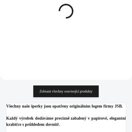
Stříbrné náušnice kruhy s
Pozlacené stříbrné
krouceným efektem
náušnice puzety andílek s
(Stříbro 925/1000)
tvarovými krystaly
Swarovski Crystal
1 885 Kč
1 338 Kč
(Stříbro 925/1000)
1 557,85 Kč bez DPH
1 105,79 Kč bez DPH
Do košíku
Do košíku
Zobrazit všechny související produkty
Všechny naše šperky jsou opatřeny originálním logem firmy JSB.
Každý výrobek dodáváme precizně zabalený v papírové, elegantní
krabičce s průhledem dovnitř.