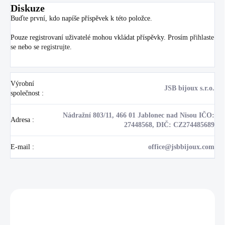
Diskuze
Buďte první, kdo napíše příspěvek k této položce.
Pouze registrovaní uživatelé mohou vkládat příspěvky. Prosím
přihlaste
se
nebo se
registrujte
.
Výrobní
JSB bijoux s.r.o.
společnost
:
Nádražní 803/11, 466 01 Jablonec nad Nisou IČO:
Adresa
:
27448568, DIČ: CZ274485689
E-mail
:
office@jsbbijoux.com
Zákazníci také nakoupili