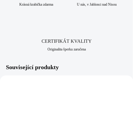
Krásná krabička zdarma
U nás, v Jablonci nad Nisou
CERTIFIKÁT KVALITY
Originalita šperku zaručena
Související produkty
NOVINKA
NOVINKA
92400668R
92400644GCR
SKLADEM
SKLADEM
(>5 KS)
(>5 KS)