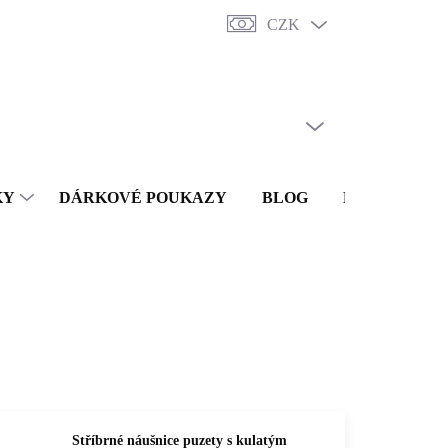
CZK
y
Punc
O nás
Vrácení a reklamace
Doprava a platba
Obc
PRÁZDNÝ KOŠÍK
NÁKUPNÍ
KOŠÍK
KY
DÁRKOVÉ POUKAZY
BLOG
KONTAKTY
Stříbrné náušnice puzety s kulatým