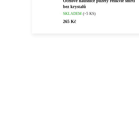
Ocelové náušnice puzety relikvie smrti
bez krystalů
SKLADEM
(>5 KS)
265 Kč
💎 RUČNÍ PRÁCE
💎 RU
92400204CR
🇨🇿 ČESKÁ VÝROBA
🇨🇿 