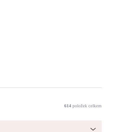
y
Zlaté ocelové náušnice
alů
puzety malá hvězdička bez
krystalů
346 Kč
286 Kč bez DPH
SKLADEM
(>5 KS)
Do košíku
614
položek celkem