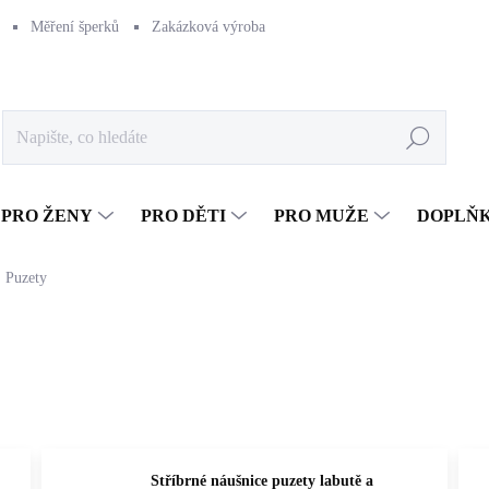
Měření šperků
Zakázková výroba
Naše výroba
Péče o šperk
Hledat
PRO ŽENY
PRO DĚTI
PRO MUŽE
DOPLŇ
Puzety
Stříbrné náušnice puzety labutě a