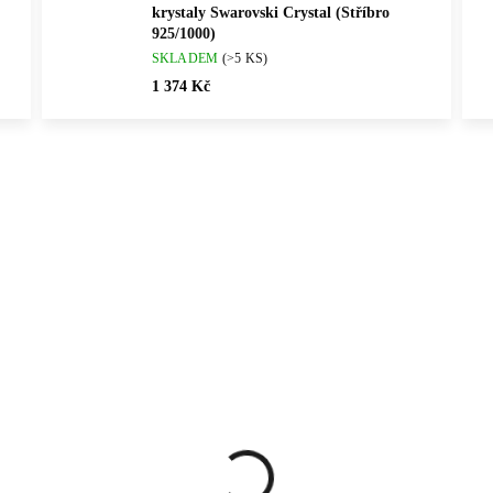
krystaly Swarovski Crystal (Stříbro
925/1000)
SKLADEM
(>5 KS)
1 374 Kč
Vybráno pro vás
ČNÍ PRÁCE
💎 RUČNÍ PRÁCE
92400454RH
61400
ČESKÁ VÝROBA
🇨🇿 ČESKÁ VÝROBA