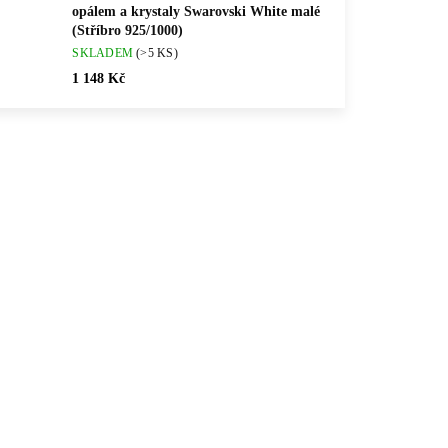
opálem a krystaly Swarovski White malé
(Stříbro 925/1000)
SKLADEM
(>5 KS)
1 148 Kč
💎 RUČNÍ PRÁCE
872S
61400875G
🇨🇿 ČESKÁ VÝROBA