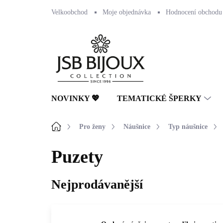
Přejít
Velkoobchod
Moje objednávka
Hodnocení obchodu
na
obsah
NOVINKY 💖
TEMATICKÉ ŠPERKY
Domů
Pro ženy
Náušnice
Typ náušnice
Puzety
Nejprodávanější