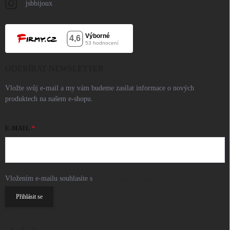
jsbbijoux
ODEBÍRAT NEWSLETTER
Vložte svůj e-mail a my vám budeme zasílat informace o nových
produktech na našem e-shopu.
E-MAIL
Vložením e-mailu souhlasíte s
podmínkami ochrany osobních údajů
Přihlásit se