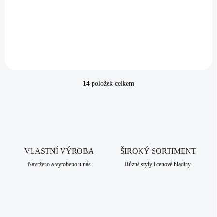
Swarovski Crystal
1 104 Kč
Do košíku
912,40 Kč bez DPH
14
položek celkem
O
v
l
á
d
a
c
VLASTNÍ VÝROBA
í
ŠIROKÝ SORTIMENT
p
Navrženo a vyrobeno u nás
Různé styly i cenové hladiny
r
v
k
y
v
ý