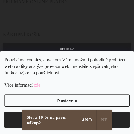
PŘIJÍMÁME ONLINE PLATBY
NÁKUPNÍ KOŠÍK
0
ks /
0 Kč
Používáme cookies, abychom Vám umožnili pohodlné prohlížení
webu a díky analýze provozu webu neustále zlepšovali jeho
funkce, výkon a použitelnost.
Více informací
zde
.
Nastavení
Sleva 10 % na první
Copyright 2026
JSB Bijoux s.r.o.
. Všechna práva vyhrazena.
Souhlasím
ANO
NE
nákup?
Vytvořil Shoptet