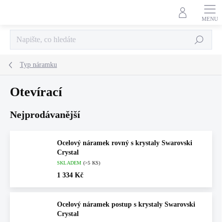
Přejít
na
obsah
Hledat
Typ náramku
Otevírací
Nejprodávanější
Ocelový náramek rovný s krystaly Swarovski
Crystal
SKLADEM
(>5 KS)
1 334 Kč
Ocelový náramek postup s krystaly Swarovski
Crystal