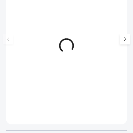
🇨🇿 ČESKÁ VÝROBA
🇨🇿 ČESKÁ VÝROBA
Ocelový náramek obruč
Náramek z černé k
zdobená deseti krystaly
drobnými krystaly
Swarovski Crystal
Crystal
880 Kč
628 Kč
727 Kč bez DPH
519 Kč bez DPH
SKLADEM
(>5 KS)
SKLADEM
(>5 KS)
Do košíku
Do košíku