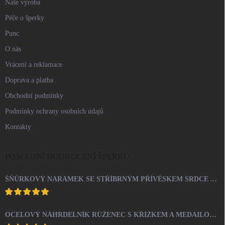
Naše výroba
Péče o šperky
Punc
O nás
Vrácení a reklamace
Doprava a platba
Obchodní podmínky
Podmínky ochrany osobních údajů
Kontakty
POSLEDNÍ HODNOCENÍ ŠPERKŮ
ŠŇŮRKOVÝ NÁRAMEK SE STŘÍBRNÝM PŘÍVĚSKEM SRDCE A KRYSTALY SWAROVSKI CRYSTAL (STŘÍBRO 925/1000)
OCELOVÝ NÁHRDELNÍK RŮŽENEC S KŘÍŽKEM A MEDAILONEM