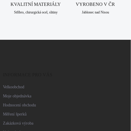
KVALITNÍ MATERIÁLY
VYROBENO V ČR
p
i
Stříbro, chirurgická ocel, slitiny
Jablonec nad Nisou
s
u
Z
á
p
a
t
í
INFORMACE PRO VÁS
Velkoobchod
Moje objednávka
Hodnocení obchodu
Měření šperků
Zakázková výroba